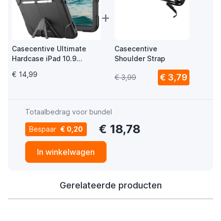
+
Casecentive Ultimate
Casecentive
Hardcase iPad 10.9
Shoulder Strap
(2022) / 11" (2025) Zwart
€ 14,99
€ 3,79
€ 3,99
Totaalbedrag voor bundel
€ 18,78
Bespaar
€ 0,20
In winkelwagen
Gerelateerde producten