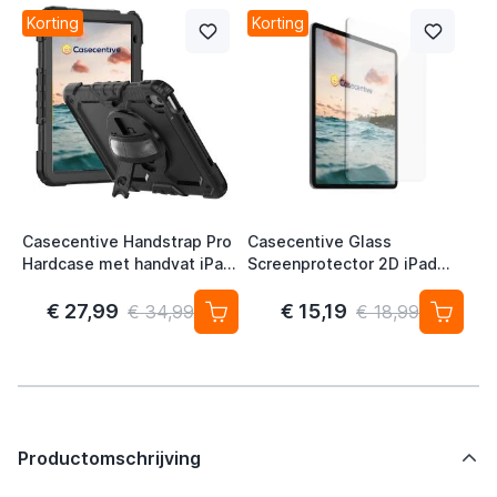
Korting
Korting
Casecentive Handstrap Pro
Casecentive Glass
Hardcase met handvat iPad
Screenprotector 2D iPad
10.9" (2022) / 11" (2025)
10.9" (2022) / 11" (2025)
Zwart
€ 27,99
€ 15,19
€ 34,99
€ 18,99
Productomschrijving