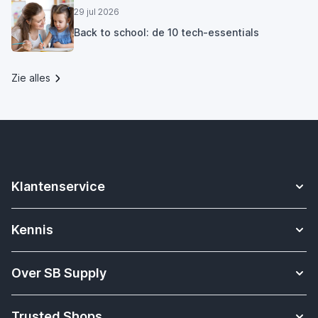
29 jul 2026
Back to school: de 10 tech-essentials
Zie alles
Klantenservice
Contact
Kennis
Betalen
Apple Watch bandjes kennisbank
Verzending & bezorging
Over SB Supply
Onderwijs oplossingen
Garantieservice
Over SB Supply
Welke Apple iPad heb ik?
Retouren
Trusted Shops