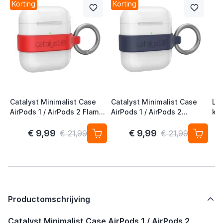
Korting
Korting
Catalyst Minimalist Case
Catalyst Minimalist Case
Lif
AirPods 1 / AirPods 2 Flame
AirPods 1 / AirPods 2
key
Red
Midnight Blue
An
De
€ 9,99
€ 9,99
€ 21,99
€ 21,99
Productomschrijving
Catalyst Minimalist Case AirPods 1 / AirPods 2