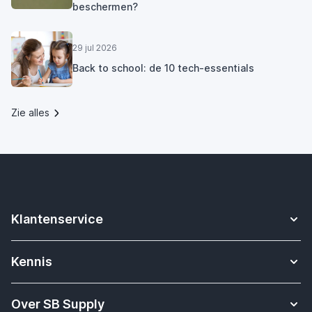
beschermen?
29 jul 2026
Back to school: de 10 tech-essentials
Zie alles
Klantenservice
Contact
Kennis
Betalen
Apple Watch bandjes kennisbank
Verzending & bezorging
Over SB Supply