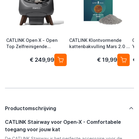
CATLINK Open X - Open
CATLINK Klontvormende
CA
Top Zelfreinigende
kattenbakvulling Mars 2.0 -
Yo
Automatische Kattenbak
Bentonite Sand 4.5kg
ka
Grijs
€ 249,99
€ 19,99
€ 
Productomschrijving
CATLINK Stairway voor Open-X - Comfortabele
toegang voor jouw kat
De CATLINK Stairway is het perfecte accessoire voor de