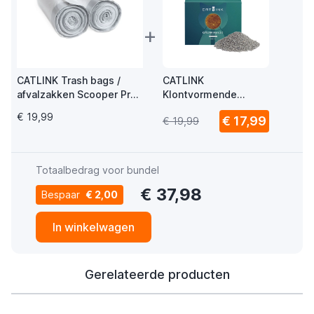
+
CATLINK Trash bags /
CATLINK
afvalzakken Scooper Pro
Klontvormende
X 40 stuks
kattenbakvulling
€ 19,99
€ 17,99
€ 19,99
Mars 2.0 - Bentonite
Sand 4.5kg
Totaalbedrag voor bundel
€ 37,98
Bespaar
€ 2,00
In winkelwagen
Gerelateerde producten