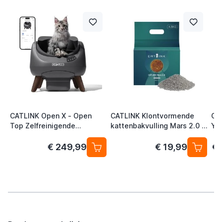
CATLINK Open X - Open
CATLINK Klontvormende
CA
Top Zelfreinigende
kattenbakvulling Mars 2.0 -
Yo
Automatische Kattenbak
Bentonite Sand 4.5kg
ka
Grijs
€ 249,99
€ 19,99
€ 