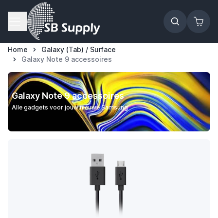
Ga naar de inhoud
Home
Galaxy (Tab) / Surface
Galaxy Note 9 accessoires
Galaxy Note 9 accessoires
Alle gadgets voor jouw nieuwe Samsung