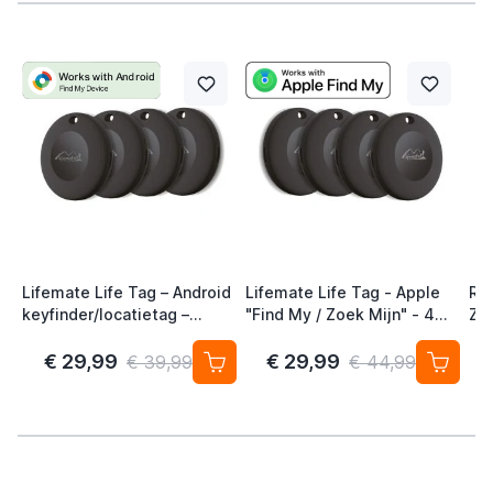
Lifemate Life Tag – Android
Lifemate Life Tag - Apple
Ra
keyfinder/locatietag –
"Find My / Zoek Mijn" - 4
Zw
Android/Google Find My
Pack - AirTag Alternatief
Device – 4-pack
€ 29,99
€ 29,99
€ 39,99
€ 44,99