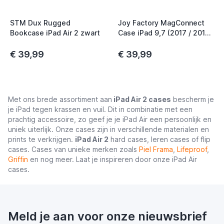
STM Dux Rugged
Joy Factory MagConnect
t
Bookcase iPad Air 2 zwart
Case iPad 9,7 (2017 / 2018)
zwart
t
€ 39,99
€ 39,99
Met ons brede assortiment aan
iPad Air 2 cases
bescherm je
je iPad tegen krassen en vuil. Dit in combinatie met een
prachtig accessoire, zo geef je je iPad Air een persoonlijk en
uniek uiterlijk. Onze cases zijn in verschillende materialen en
prints te verkrijgen.
iPad Air 2
hard cases, leren cases of flip
cases. Cases van unieke merken zoals
Piel Frama
,
Lifeproof
,
Griffin
en nog meer. Laat je inspireren door onze iPad Air
cases.
Meld je aan voor onze nieuwsbrief