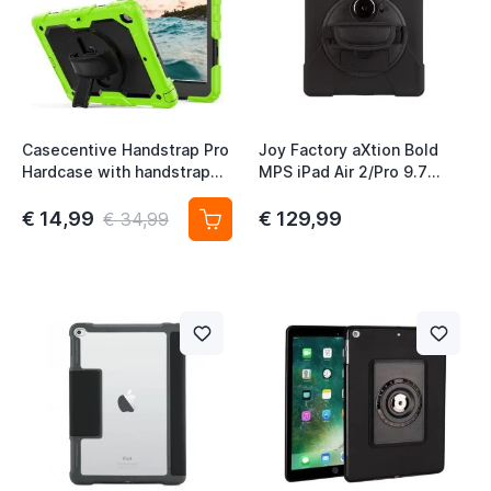
t
Casecentive Handstrap Pro
Joy Factory aXtion Bold
t
Hardcase with handstrap
MPS iPad Air 2/Pro 9.7
iPad Air 2 groen
zwart
€ 14,99
€ 129,99
€ 34,99
t
t
t
t