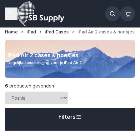
Ga naar de inhoud
Home
iPad
iPad Cases
iPad Air 2 cases & hoesjes
iPad Air 2 cases & hoesjes
Degelijke bescherming voor je iPad Air 2
6
producten gevonden
Filters
t