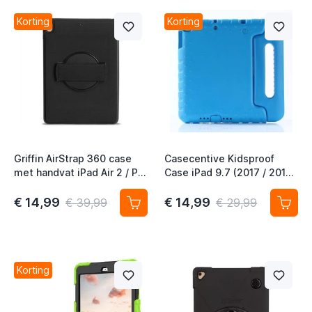
t
Korting
Korting
t
t
t
Griffin AirStrap 360 case
Casecentive Kidsproof
t
met handvat iPad Air 2 / Pro
Case iPad 9.7 (2017 / 2018)
9.7 / 2017 / 2018 zwart
/ Air 2 blauw
t
€ 14,99
€ 14,99
€ 39,99
€ 29,99
Korting