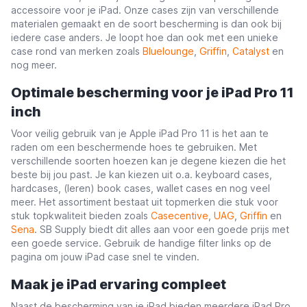
accessoire voor je iPad. Onze cases zijn van verschillende
materialen gemaakt en de soort bescherming is dan ook bij
iedere case anders. Je loopt hoe dan ook met een unieke
case rond van merken zoals
Bluelounge
,
Griffin
,
Catalyst
en
nog meer.
Optimale bescherming voor je iPad Pro 11
inch
Voor veilig gebruik van je Apple iPad Pro 11 is het aan te
raden om een beschermende hoes te gebruiken. Met
verschillende soorten hoezen kan je degene kiezen die het
beste bij jou past. Je kan kiezen uit o.a. keyboard cases,
hardcases, (leren) book cases, wallet cases en nog veel
meer. Het assortiment bestaat uit topmerken die stuk voor
stuk topkwaliteit bieden zoals
Casecentive
,
UAG
,
Griffin
en
Sena
. SB Supply biedt dit alles aan voor een goede prijs met
een goede service. Gebruik de handige filter links op de
pagina om jouw iPad case snel te vinden.
Maak je iPad ervaring compleet
Naast de bescherming van je iPad bieden meerdere iPad Pro