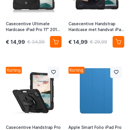
t
t
Casecentive Ultimate
Casecentive Handstrap
t
Hardcase iPad Pro 11" 2018
Hardcase met handvat iPad
zwart
Pro 11 inch zwart
t
€ 14,99
€ 14,99
€ 34,99
€ 29,99
t
Korting
Korting
t
t
Casecentive Handstrap Pro
Apple Smart Folio iPad Pro