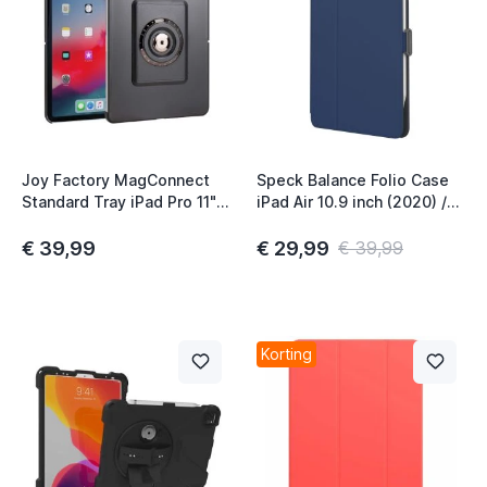
Joy Factory MagConnect
Speck Balance Folio Case
Standard Tray iPad Pro 11"
iPad Air 10.9 inch (2020) /
zwart
iPad Pro 11 inch
(2018/2020/2021/2022)
€ 39,99
€ 29,99
€ 39,99
donkerblauw
Korting