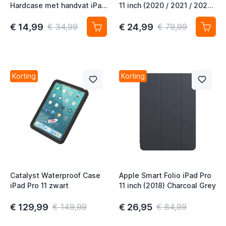
Hardcase met handvat iPad
11 inch (2020 / 2021 / 2022)
t
Pro 11" 2022 / 2021 / 2020 /
Surf Blue
2018 zwart
€ 14,99
€ 24,99
€ 34,99
€ 79,99
t
Korting
Korting
t
t
Catalyst Waterproof Case
Apple Smart Folio iPad Pro
iPad Pro 11 zwart
11 inch (2018) Charcoal Grey
€ 129,99
€ 26,95
€ 149,99
€ 84,99
t