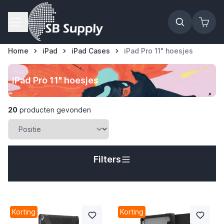
Ga naar de inhoud
Home
iPad
iPad Cases
iPad Pro 11" hoesjes
iPad Pro 11" hoesjes
20
producten gevonden
Filters
t
Korting
Korting