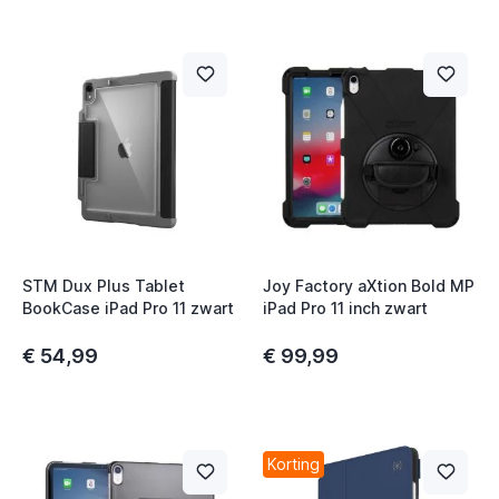
t
t
t
t
t
t
STM Dux Plus Tablet
Joy Factory aXtion Bold MP
BookCase iPad Pro 11 zwart
iPad Pro 11 inch zwart
€ 54,99
€ 99,99
t
Korting