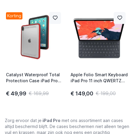
Korting
Catalyst Waterproof Total
Apple Folio Smart Keyboard
Protection Case iPad Pro
iPad Pro 11 inch QWERTZ
11" 1st Generation (2018)
CHE Black
Flame Red
€ 49,99
€ 149,00
€ 169,99
€ 199,00
Zorg ervoor dat je
iPad Pro
met ons assortiment aan cases
altijd beschermd blijft. De cases beschermen niet alleen tegen
vuil en krassen, maar zijn ook nog eens een prachtig