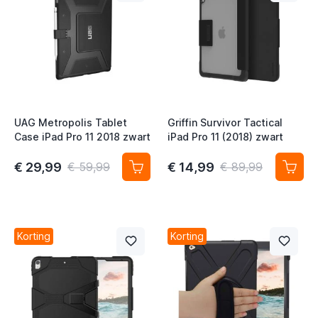
t
t
t
UAG Metropolis Tablet
Griffin Survivor Tactical
Case iPad Pro 11 2018 zwart
iPad Pro 11 (2018) zwart
€ 29,99
€ 14,99
€ 59,99
€ 89,99
Korting
Korting
t
t