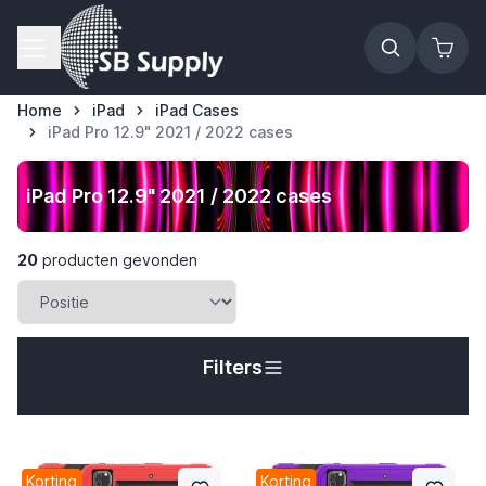
Ga naar de inhoud
Home
iPad
iPad Cases
iPad Pro 12.9" 2021 / 2022 cases
iPad Pro 12.9" 2021 / 2022 cases
20
producten gevonden
Filters
t
Korting
Korting