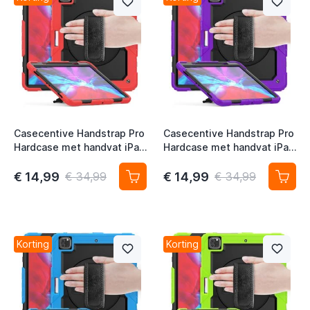
t
t
t
t
Casecentive Handstrap Pro
Casecentive Handstrap Pro
Hardcase met handvat iPad
Hardcase met handvat iPad
Pro 12.9" 2022 / 2021 /
Pro 12.9" 2022 / 2021 /
2020 / 2018 rood
2020 / 2018 paars
€ 14,99
€ 14,99
€ 34,99
€ 34,99
Korting
Korting
t