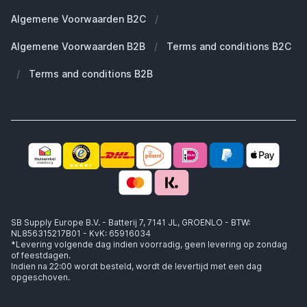
Duurzaamheid
Welke Apple AirPods heb ik?
Reserve onderdelen
Algemene Voorwaarden B2C
/
Werken bij SB Supply
Welke MagSafe heb ik nodig?
Daarom SB Supply
Algemene Voorwaarden B2B
/
Terms and conditions B2C
Working at SB Supply
Groot en uniek assortiment
400.000+ klanten geleverd
/
Terms and conditions B2B
Niet goed, geld terug
Ook jouw zakelijke specialist!
SB Supply Europe B.V. - Batterij 7, 7141 JL, GROENLO - BTW:
NL856315217B01 - KvK: 65916034
*Levering volgende dag indien voorradig, geen levering op zondag
of feestdagen.
Indien na 22:00 wordt besteld, wordt de levertijd met een dag
opgeschoven.