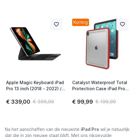
Korting
Apple Magic Keyboard iPad
Catalyst Waterproof Total
Pro 13 inch (2018 - 2022) /
Protection Case iPad Pro
Air 2024 QWERTZ CHE
12.9" 3rd Generation (2021)
Zwart
Flame Red
€ 339,00
€ 99,99
€ 399,99
€ 199,99
Na het aanschaffen van de nieuwste
iPad Pro
wil je natuurlijk
dat die in zijn nieuwe staat blijft. Met ons rijkgevulde