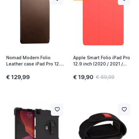
Nomad Modern Folio
Apple Smart Folio iPad Pro
Leather case iPad Pro 12.9
12.9 inch (2020 / 2021 /
inch (2021/2022) / iPad Air
2022) Pink Citrus
13 inch (2024) Bruin
€ 129,99
€ 19,90
€ 89,99