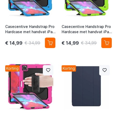
t
t
t
Casecentive Handstrap Pro
Casecentive Handstrap Pro
Hardcase met handvat iPad
Hardcase met handvat iPad
t
Pro 12.9" 2022 / 2021 /
Pro 12.9" 2022 / 2021 /
2020 / 2018 blauw
2020 / 2018 groen
€ 14,99
€ 14,99
€ 34,99
€ 34,99
t
Korting
Korting
t
t