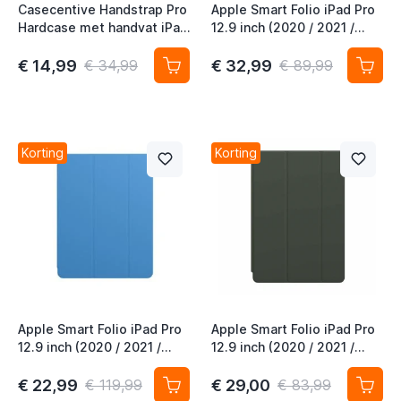
Casecentive Handstrap Pro
Apple Smart Folio iPad Pro
t
Hardcase met handvat iPad
12.9 inch (2020 / 2021 /
Pro 12.9" 2022 / 2021 /
2022) Navy
2020 / 2018 roze
€ 14,99
€ 32,99
€ 34,99
€ 89,99
t
Korting
Korting
t
t
t
Apple Smart Folio iPad Pro
Apple Smart Folio iPad Pro
t
12.9 inch (2020 / 2021 /
12.9 inch (2020 / 2021 /
2022) Surf Blue
2022) Cyprus Green
t
€ 22,99
€ 29,00
€ 119,99
€ 83,99