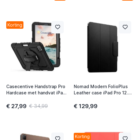
t
t
Korting
t
Casecentive Handstrap Pro
Nomad Modern FolioPlus
Hardcase met handvat iPad
Leather case iPad Pro 12.9
Pro 12.9" 2022 / 2021 /
inch (2021/2022) / iPad Air
2020 / 2018 zwart
13 inch (2024) Zwart
€ 27,99
€ 129,99
€ 34,99
Korting