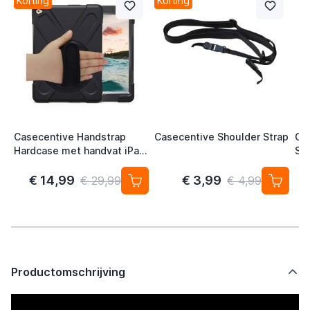
Korting
Korting
Casecentive Handstrap
Casecentive Shoulder Strap
Ca
Hardcase met handvat iPad
Sc
Pro 11 inch zwart
Pro
/ 
€ 14,99
€ 3,99
€ 29,99
€ 4,99
Productomschrijving