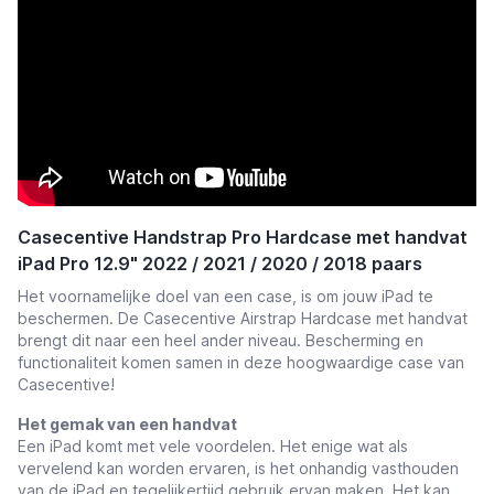
Casecentive Handstrap Pro Hardcase met handvat
iPad Pro 12.9" 2022 / 2021 / 2020 / 2018 paars
Het voornamelijke doel van een case, is om jouw iPad te
beschermen. De Casecentive Airstrap Hardcase met handvat
brengt dit naar een heel ander niveau. Bescherming en
functionaliteit komen samen in deze hoogwaardige case van
Casecentive!
Het gemak van een handvat
Een iPad komt met vele voordelen. Het enige wat als
vervelend kan worden ervaren, is het onhandig vasthouden
van de iPad en tegelijkertijd gebruik ervan maken. Het kan