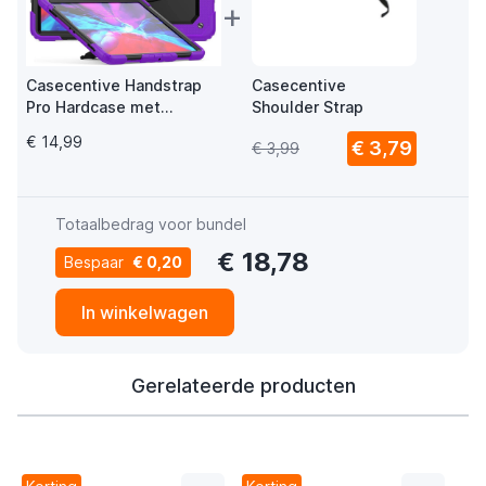
+
Casecentive Handstrap
Casecentive
Pro Hardcase met
Shoulder Strap
handvat iPad Pro 12.9"
€ 14,99
€ 3,79
€ 3,99
2022 / 2021 / 2020 / 2018
paars
Totaalbedrag voor bundel
€ 18,78
Bespaar
€ 0,20
In winkelwagen
Gerelateerde producten