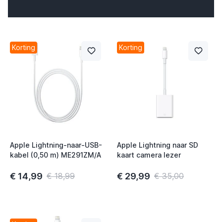
t
t
t
Korting
Korting
t
t
Apple Lightning-naar-USB-
Apple Lightning naar SD
kabel (0,50 m) ME291ZM/A
kaart camera lezer
€ 14,99
€ 29,99
€ 18,99
€ 35,00