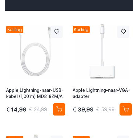
t
Korting
Korting
t
t
t
t
t
Apple Lightning-naar-USB-
Apple Lightning-naar-VGA-
kabel (1,00 m) MD818ZM/A
adapter
t
t
€ 14,99
€ 39,99
€ 24,99
€ 59,99