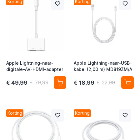
Korting
Korting
t
t
Apple Lightning-naar-
Apple Lightning-naar-USB-
digitale-AV-HDMI-adapter
kabel (2,00 m) MD819ZM/A
€ 49,99
€ 18,99
€ 79,99
€ 22,99
Korting
Korting