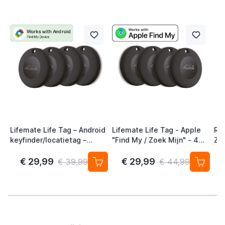
Lifemate Life Tag – Android
Lifemate Life Tag - Apple
Ra
keyfinder/locatietag –
"Find My / Zoek Mijn" - 4
Zw
Android/Google Find My
Pack - AirTag Alternatief
Device – 4-pack
€ 29,99
€ 29,99
€ 39,99
€ 44,99