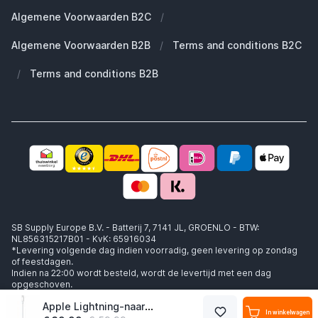
Duurzaamheid
Welke Apple AirPods heb ik?
Reserve onderdelen
Algemene Voorwaarden B2C
/
Werken bij SB Supply
Welke MagSafe heb ik nodig?
Daarom SB Supply
Algemene Voorwaarden B2B
/
Terms and conditions B2C
Working at SB Supply
Groot en uniek assortiment
400.000+ klanten geleverd
/
Terms and conditions B2B
Niet goed, geld terug
Ook jouw zakelijke specialist!
SB Supply Europe B.V. - Batterij 7, 7141 JL, GROENLO - BTW:
NL856315217B01 - KvK: 65916034
*Levering volgende dag indien voorradig, geen levering op zondag
of feestdagen.
Indien na 22:00 wordt besteld, wordt de levertijd met een dag
opgeschoven.
Apple Lightning-naar-VGA-adapter
In winkelwagen