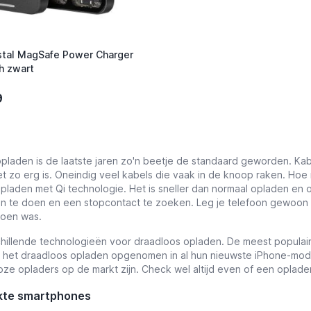
stal MagSafe Power Charger
h zwart
9
pladen is de laatste jaren zo'n beetje de standaard geworden. Kab
et zo erg is. Oneindig veel kabels die vaak in de knoop raken. Hoe
pladen met Qi technologie. Het is sneller dan normaal opladen en 
oon te doen en een stopcontact te zoeken. Leg je telefoon gewoon
doen was.
schillende technologieën voor draadloos opladen. De meest populair
 het draadloos opladen opgenomen in al hun nieuwste iPhone-model
oze opladers op de markt zijn. Check wel altijd even of een oplader
kte smartphones