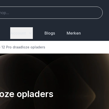
Account
Blogs
Merken
 12 Pro draadloze opladers
loze opladers