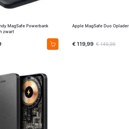
ndy MagSafe Powerbank
Apple MagSafe Duo Oplader
h zwart
9
€ 119,99
€ 149,99