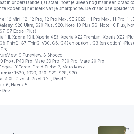
raat in onderstaande lijst staat, hoef je alleen nog maar een draadl
 te kopen bij het merk van je smartphone. De draadloze oplader 
ne:
12 Mini, 12, 12 Pro, 12 Pro Max,
SE 2020, 11 Pro Max, 11 Pro, 11,
alaxy:
S20 Ultra, S20 Plus, S20, Note 10 Plus 5G, Note 10 Plus, No
 S7, S7 Edge (Plus)
ia 1 II, Xperia 10 II, Xperia XZ3, Xperia XZ2 Premium, Xperia XZ2 (Plu
G8 ThinQ, G7 ThinQ, V30, G6, G4( en option), G3 (en option) (Plus
 Pro
ureView, 9 PureView, 8 Sirocco
0 Pro+, P40 Pro, Mate 30 Pro, P30 Pro, Mate 20 Pro
dge+, X Force, Droid Turbo 2, Moto Maxx
Lumia:
1520, 1020, 930, 929, 928, 920
el 4 XL, Pixel 4, Pixel 3 XL, Pixel 3
us 6, Nexus 5
:
Priv
17 j