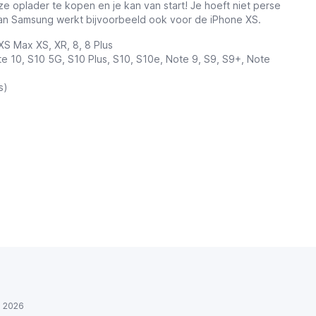
oze oplader te kopen en je kan van start! Je hoeft niet perse
van Samsung werkt bijvoorbeeld ook voor de iPhone XS.
 XS Max XS, XR, 8, 8 Plus
te 10, S10 5G, S10 Plus, S10, S10e, Note 9, S9, S9+, Note
s)
)
ul 2026