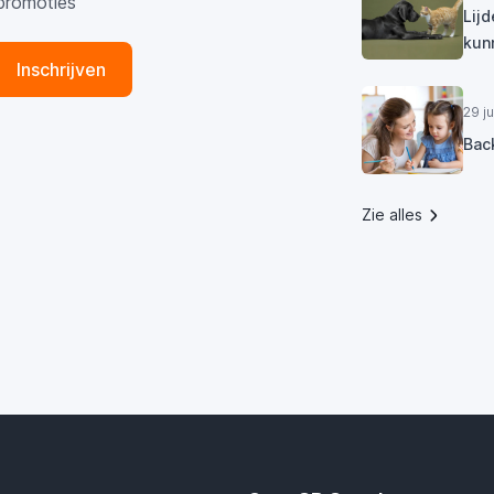
promoties
Lij
kun
Inschrijven
29 j
Bac
Zie alles