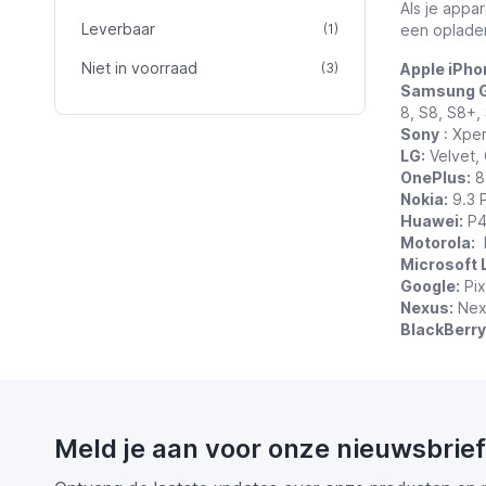
Als je appa
Leverbaar
product
(1)
een oplader
Niet in voorraad
product
(3)
Apple iPho
Samsung G
8, S8, S8+,
Sony
: Xper
LG:
Velvet, 
OnePlus:
8
Nokia:
9.3 P
Huawei:
P4
Motorola:
E
Microsoft 
Google:
Pix
Nexus:
Nex
BlackBerry
Meld je aan voor onze nieuwsbrief