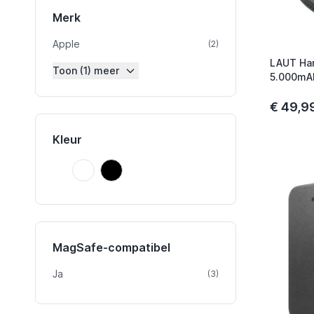
Merk
Apple
product
(2)
LAUT Ha
Toon (1) meer
5.000mA
€ 49,9
Kleur
Wit
Zwart
Wit
Zwart
MagSafe-compatibel
Ja
product
(3)