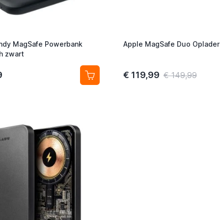
ndy MagSafe Powerbank
Apple MagSafe Duo Oplader
h zwart
9
€ 119,99
€ 149,99