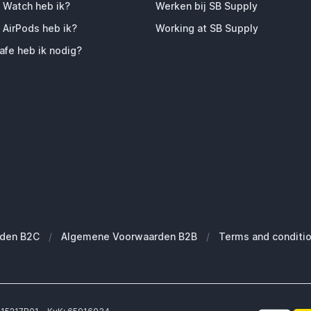
 Watch heb ik?
Werken bij SB Supply
 AirPods heb ik?
Working at SB Supply
fe heb ik nodig?
den B2C
/
Algemene Voorwaarden B2B
/
Terms and conditi