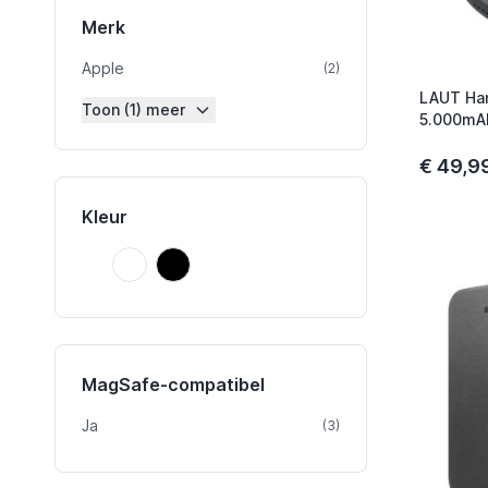
Merk
Apple
product
(2)
LAUT Ha
Toon (1) meer
5.000mA
€ 49,9
Kleur
Wit
Zwart
Wit
Zwart
MagSafe-compatibel
Ja
product
(3)