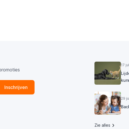
17 j
promoties
Lij
kun
Inschrijven
29 j
Bac
Zie alles