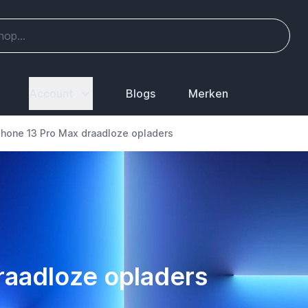
Account
Blogs
Merken
Phone 13 Pro Max draadloze opladers
raadloze opladers