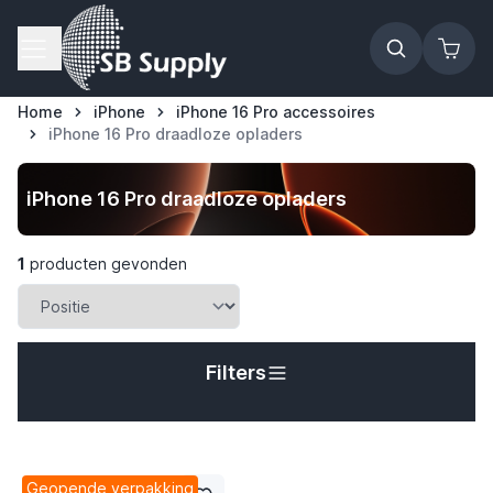
Ga naar de inhoud
Home
iPhone
iPhone 16 Pro accessoires
iPhone 16 Pro draadloze opladers
t
iPhone 16 Pro draadloze opladers
1
producten gevonden
Filters
Geopende verpakking