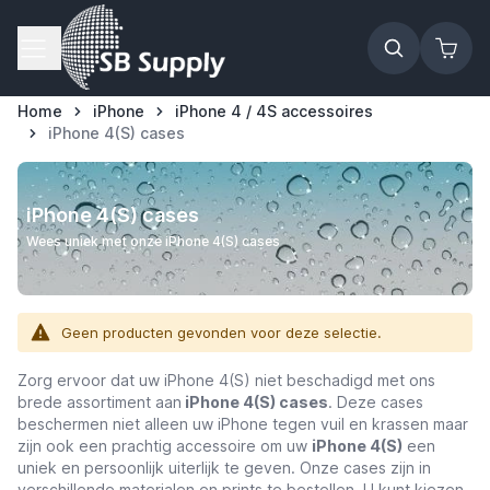
Ga naar de inhoud
Home
iPhone
iPhone 4 / 4S accessoires
iPhone 4(S) cases
iPhone 4(S) cases
Wees uniek met onze iPhone 4(S) cases
Geen producten gevonden voor deze selectie.
Zorg ervoor dat uw iPhone 4(S) niet beschadigd met ons
brede assortiment aan
iPhone 4(S) cases
. Deze cases
beschermen niet alleen uw iPhone tegen vuil en krassen maar
zijn ook een prachtig accessoire om uw
iPhone 4(S)
een
uniek en persoonlijk uiterlijk te geven. Onze cases zijn in
verschillende materialen en prints te bestellen. U kunt kiezen