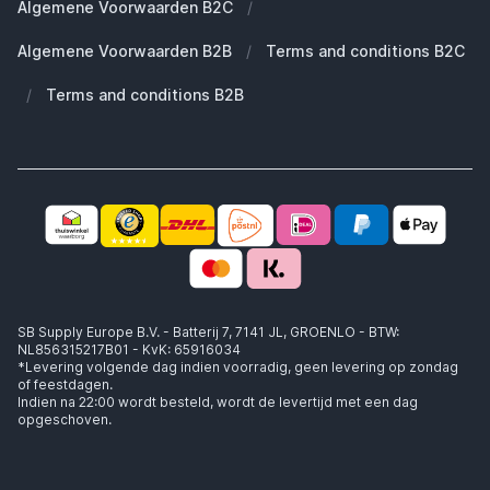
Algemene Voorwaarden B2C
/
Werken bij SB Supply
Welke MagSafe heb ik nodig?
Daarom SB Supply
Algemene Voorwaarden B2B
/
Terms and conditions B2C
Working at SB Supply
Groot en uniek assortiment
400.000+ klanten geleverd
/
Terms and conditions B2B
Niet goed, geld terug
Ook jouw zakelijke specialist!
SB Supply Europe B.V. - Batterij 7, 7141 JL, GROENLO - BTW:
NL856315217B01 - KvK: 65916034
*Levering volgende dag indien voorradig, geen levering op zondag
of feestdagen.
Indien na 22:00 wordt besteld, wordt de levertijd met een dag
opgeschoven.