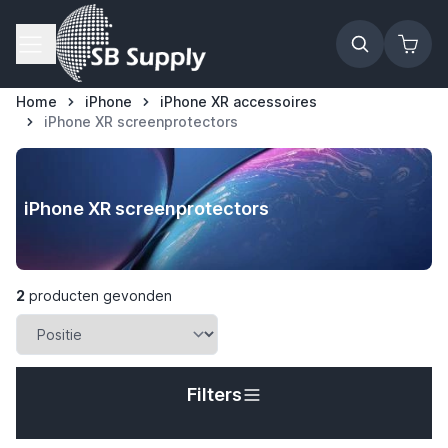
Ga naar de inhoud
Home
iPhone
iPhone XR accessoires
iPhone XR screenprotectors
iPhone XR screenprotectors
2
producten gevonden
Filters
t