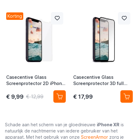
t
Korting
t
Casecentive Glass
Casecentive Glass
Screenprotector 2D iPhone
Screenprotector 3D full
11 / XR
cover iPhone XR
€ 9,99
€ 17,99
€ 12,99
Schade aan het scherm van je gloednieuwe
iPhone XR
is
natuurlijk de nachtmerrie van iedere gebruiker van het
apparaat. Met het gebruik van onze
ScreenArmor
zorg je