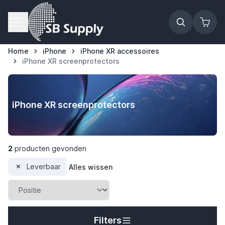
Ga naar de inhoud
Home
iPhone
iPhone XR accessoires
iPhone XR screenprotectors
iPhone XR screenprotectors
2
producten gevonden
Leverbaar
Alles wissen
t
Filters