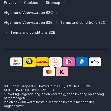
Zakelijke klanten (B2B)
Privacy
/
Cookies
/
Sitemap
/
Duurzaamheid
Welke Apple AirPods heb ik?
Reserve onderdelen
Algemene Voorwaarden B2C
/
Werken bij SB Supply
Welke MagSafe heb ik nodig?
Daarom SB Supply
Algemene Voorwaarden B2B
/
Terms and conditions B2C
Working at SB Supply
Groot en uniek assortiment
400.000+ klanten geleverd
/
Terms and conditions B2B
Niet goed, geld terug
Ook jouw zakelijke specialist!
SB Supply Europe B.V. - Batterij 7, 7141 JL, GROENLO - BTW:
NL856315217B01 - KvK: 65916034
*Levering volgende dag indien voorradig, geen levering op zondag
of feestdagen.
Indien na 22:00 wordt besteld, wordt de levertijd met een dag
opgeschoven.