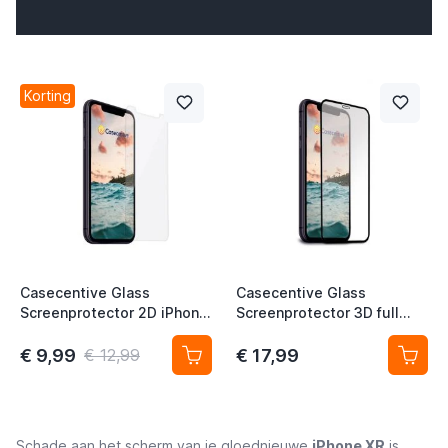
t
Korting
t
Casecentive Glass
Casecentive Glass
Screenprotector 2D iPhone
Screenprotector 3D full
11 / XR
cover iPhone XR
€ 9,99
€ 17,99
€ 12,99
Schade aan het scherm van je gloednieuwe
iPhone XR
is