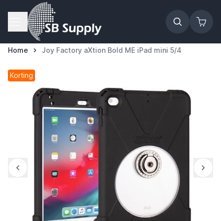
Ga naar de inhoud
Home
Joy Factory aXtion Bold ME iPad mini 5/4
Korting