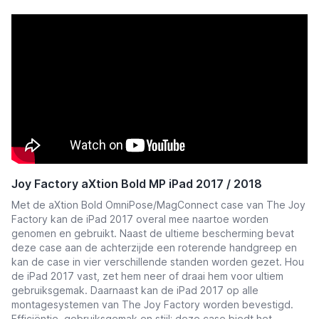
Joy Factory aXtion Bold MP iPad 2017 / 2018
Met de aXtion Bold OmniPose/MagConnect case van The Joy
Factory kan de iPad 2017 overal mee naartoe worden
genomen en gebruikt. Naast de ultieme bescherming bevat
deze case aan de achterzijde een roterende handgreep en
kan de case in vier verschillende standen worden gezet. Hou
de iPad 2017 vast, zet hem neer of draai hem voor ultiem
gebruiksgemak. Daarnaast kan de iPad 2017 op alle
montagesystemen van The Joy Factory worden bevestigd.
Efficiëntie, gebruiksgemak en stijl; deze case biedt het