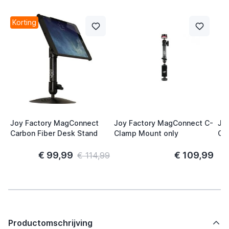
Korting
Joy Factory MagConnect
Joy Factory MagConnect C-
Jo
Carbon Fiber Desk Stand
Clamp Mount only
Cu
€ 99,99
€ 109,99
€ 114,99
Productomschrijving