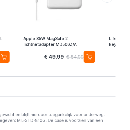
t
Apple 85W MagSafe 2
Lifemate L
lichtnetadapter MD506Z/A
keyfinder/
Android/G
2-pack
€ 49,99
€ 84,99
gewicht en blijft hierdoor toegankelijk voor onderweg.
itgegeven:
MIL-STD-810G.
De case is voorzien van een