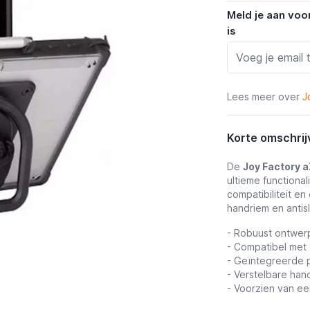
Meld je aan voo
is
Lees meer over
J
Korte omschrij
De
Joy Factory a
ultieme functiona
compatibiliteit 
handriem en antis
- Robuust ontwe
-
Compatibel met
- Geïntegreerde 
-
Verstelbare hand
- Voorzien van ee