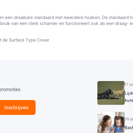
n een draaibare standaard met meerdere hoeken. De standaard hee
ebruik van een sterk scharnier en functioneert ook als een draag-
et de Surface Type Cover
17 j
promoties
Lij
kun
Inschrijven
29 j
Bac