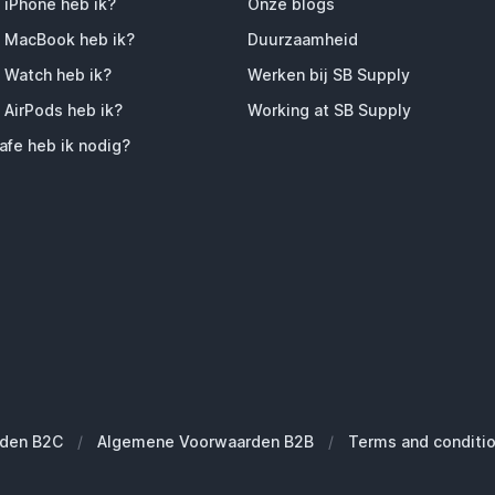
 iPhone heb ik?
Onze blogs
 MacBook heb ik?
Duurzaamheid
 Watch heb ik?
Werken bij SB Supply
 AirPods heb ik?
Working at SB Supply
fe heb ik nodig?
den B2C
/
Algemene Voorwaarden B2B
/
Terms and conditi