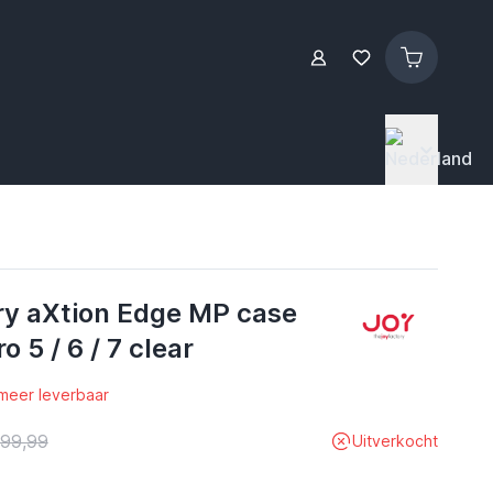
ry aXtion Edge MP case
o 5 / 6 / 7 clear
 meer leverbaar
 99,99
Uitverkocht