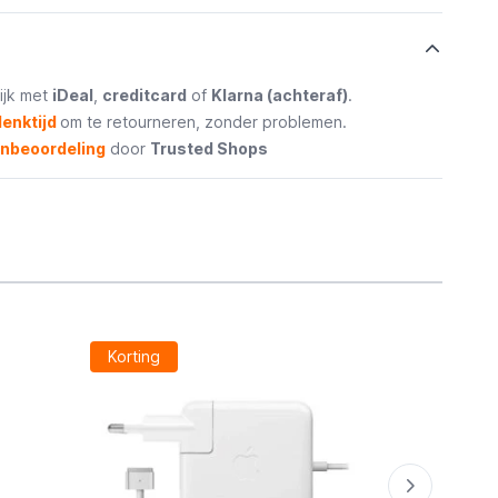
ijk met
iDeal
,
creditcard
of
Klarna (achteraf)
.
enktijd
om te retourneren, zonder problemen.
enbeoordeling
door
Trusted Shops
Korting