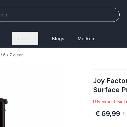
Account
Blogs
Merken
 6 / 7 clear
Joy Facto
Surface Pr
Uitverkocht. Niet
€ 69,99
€