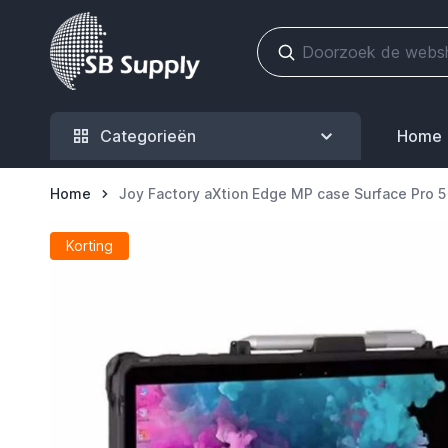
Ga naar de inhoud
Categorieën
Home
Home
Joy Factory aXtion Edge MP case Surface Pro 5 /
Korting