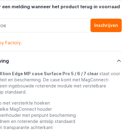
r een melding wanneer het product terug in voorraad
Inschrijven
oy Factory
.
ving
Xtion Edge MP case Surface Pro 5 / 6 / 7 clear
staat voor
liteit en bescherming. De case komt met MagConnect-
en een ingebouwde roterende module met verstelbare
lip standaard.
rp
met versterkte hoeken
 elke MagConnect houder
pen
houder met penpunt bescherming
riem en roterende antislip standaard
n transparante achterkant