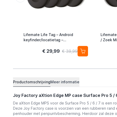
Lifemate Life Tag – Android
Lifemate
keyfinder/locatietag –
/ Zoek Mi
Android/Google Find My Device –
Alternati
4-pack
€ 29,99
€ 39,99
Productomschrijving
Meer informatie
Joy Factory aXtion Edge MP case Surface Pro 5 / 
De aXtion Edge MPS voor de Surface Pro 5 / 6 / 7 is een rob
Deze Joy Factory case is voorzien van een rubberen rand e
penhouder met penpuntvbescherming. Hierdoor zal deze o