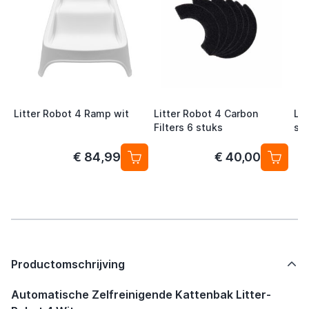
Litter Robot 4 Ramp wit
Litter Robot 4 Carbon
Lit
Filters 6 stuks
st
€ 84,99
€ 40,00
Productomschrijving
Automatische Zelfreinigende Kattenbak Litter-