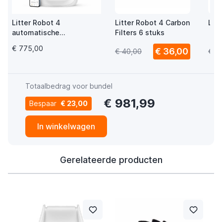
Litter Robot 4
Litter Robot 4 Carbon
Lit
automatische
Filters 6 stuks
zelfreinigende kattenbak
€ 775,00
€ 36,00
€ 40,00
€ 5
wit
Totaalbedrag voor bundel
€ 981,99
Bespaar
€ 23,00
In winkelwagen
Gerelateerde producten