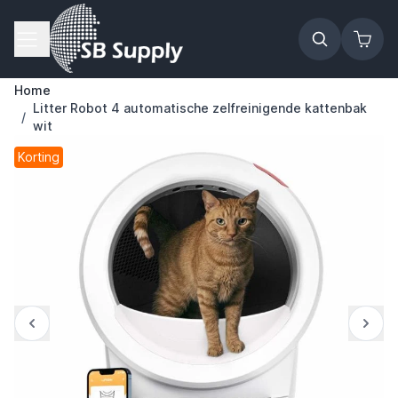
Ga naar de inhoud
Home
Litter Robot 4 automatische zelfreinigende kattenbak
/
wit
Korting