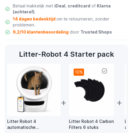
Betaal makkelijk met
iDeal
,
creditcard
of
Klarna
(achteraf)
.
14 dagen bedenktijd
om te retourneren, zonder
problemen.
9,2/10 klantenbeoordeling
door
Trusted Shops
Litter-Robot 4 Starter pack
10%
+
+
Litter Robot 4
Litter Robot 4 Carbon
Litt
automatische
Filters 6 stuks
afv