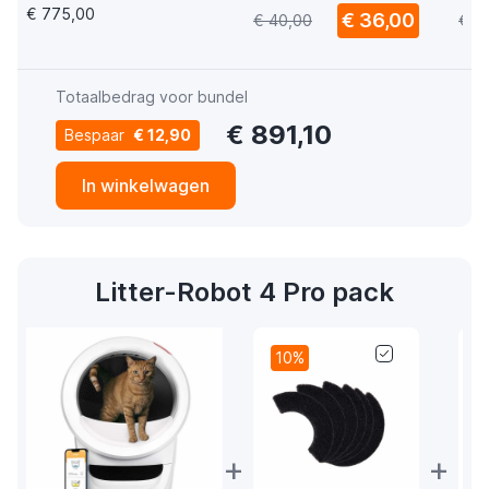
zelfreinigende kattenbak
stu
€ 775,00
€ 36,00
€ 40,00
€ 5
wit
Totaalbedrag voor bundel
€ 891,10
Bespaar
€ 12,90
In winkelwagen
Litter-Robot 4 Pro pack
10%
+
+