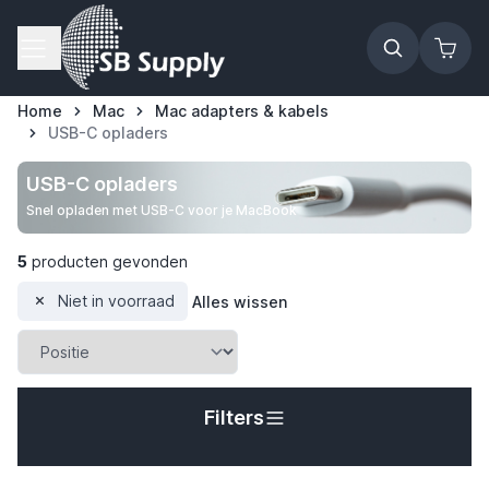
Ga naar de inhoud
Home
Mac
Mac adapters & kabels
USB-C opladers
USB-C opladers
Snel opladen met USB-C voor je MacBook
5
producten gevonden
Niet in voorraad
Alles wissen
Filters
t