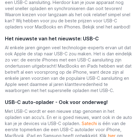
een USB-C aansluiting. Hierdoor kan je jouw apparaat nog
veel sneller opladen en synchroniseren dan ooit tevoren!
Waarom kiezen voor langzaam als het ook relatief simpel snel
kan? Wij hebben voor jou de beste prijzen voor USB-C
opladers voor MacBooks en iPhones. Bekijk snel het aanbod!
Het nieuwste van het nieuwste: USB-C
Al enkele jaren gingen veel technologie-experts ervan uit dat
ook Apple de stap naar USB-C zou maken. Het is dan eindelijk
zo ver: de eerste iPhones met een USB-C aansluiting zijn
ondertussen uitgebracht! MacBooks en iPads hebben wat dat
betreft al een voorsprong op de iPhone, want deze zijn al
enkele jaren voorzien van de populaire USB-C aansluiting en
Apple weet daarmee al jaren klanttevredenheid te
waarborgen met het supersnelle opladen met USB-C.
USB-C auto-oplader - Ook voor onderweg!
Met USB-C wordt er een nieuwe stap genomen in het
opladen van accu's. En er is goed nieuws, want ook in de auto
kan je je devices via USB-C opladen.
Satechi
is één van de
eerste topmerken die een USB-C autolader voor iPhone,
MacBook, iPad en Samsung heeft ontwikkeld. Klik
hier
om