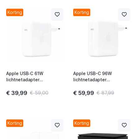
Korting
Korting
Apple USB‑C 61W
Apple USB-C 96W
t
lichtnetadapter
lichtnetadapter
MNF72ZM/A
MX0J2ZM/A
t
€ 39,99
€ 59,99
€ 59,00
€ 87,99
t
t
t
Korting
Korting
t