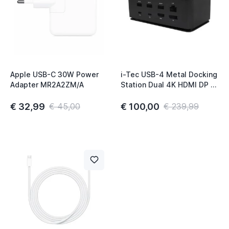
t
t
Apple USB-C 30W Power
i-Tec USB-4 Metal Docking
Adapter MR2A2ZM/A
Station Dual 4K HDMI DP +
t
PD 80W
€ 32,99
€ 100,00
€ 45,00
€ 239,99
t
t
t
t
t