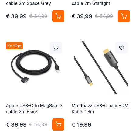
cable 2m Space Grey
cable 2m Starlight
t
€ 39,99
€ 39,99
€ 54,99
€ 54,99
Korting
Apple USB-C to MagSafe 3
Musthavz USB-C naar HDMI
cable 2m Black
Kabel 1.8m
€ 39,99
€ 19,99
€ 54,99