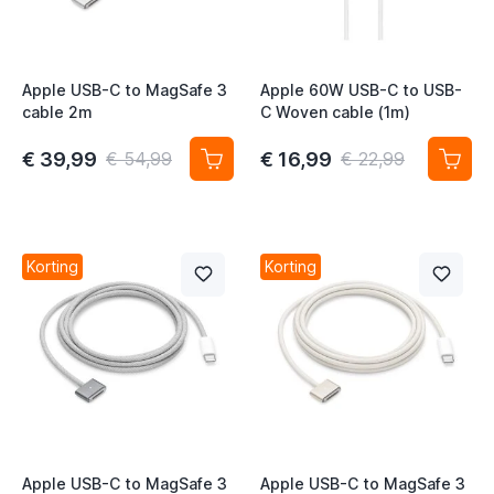
t
t
Apple USB-C to MagSafe 3
Apple 60W USB-C to USB-
cable 2m
C Woven cable (1m)
€ 39,99
€ 16,99
€ 54,99
€ 22,99
t
t
Korting
Korting
t
Apple USB-C to MagSafe 3
Apple USB-C to MagSafe 3