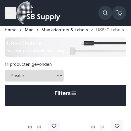
Ga naar de inhoud
Home
Mac
Mac adapters & kabels
USB-C kabels
USB-C kabels
Voor een razendsnelle verbinding
11
producten gevonden
Filters
t