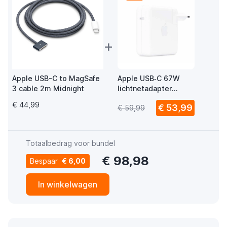
+
Apple USB-C to MagSafe
Apple USB‑C 67W
3 cable 2m Midnight
lichtnetadapter
MKU63ZM/A
€ 44,99
€ 53,99
€ 59,99
Totaalbedrag voor bundel
€ 98,98
Bespaar
€ 6,00
In winkelwagen