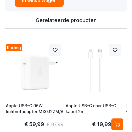
In winkelwagen
Gerelateerde producten
Korting
Apple USB-C 96W
Apple USB-C naar USB-C
Lif
lichtnetadapter MX0J2ZM/A
kabel 2m
key
An
De
€ 59,99
€ 19,99
€ 87,99