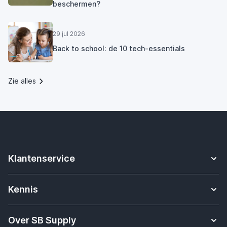
beschermen?
29 jul 2026
Back to school: de 10 tech-essentials
Zie alles
Klantenservice
Contact
Kennis
Betalen
Apple Watch bandjes kennisbank
Verzending & bezorging
Over SB Supply