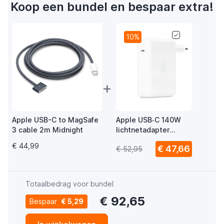
Koop een bundel en bespaar extra!
10%
+
Apple USB-C to MagSafe
Apple USB‑C 140W
3 cable 2m Midnight
lichtnetadapter
MLYU3ZM/A
€ 44,99
€ 47,66
€ 52,95
Totaalbedrag voor bundel
€ 92,65
Bespaar
€ 5,29