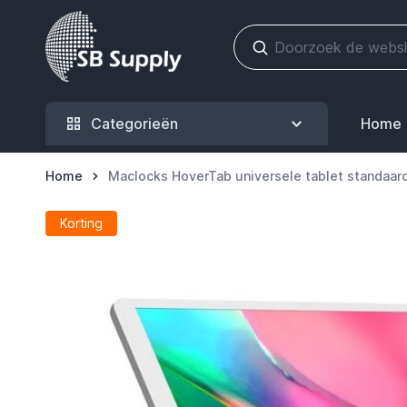
Ga naar de inhoud
Categorieën
Home
Home
Maclocks HoverTab universele tablet standaard
Korting