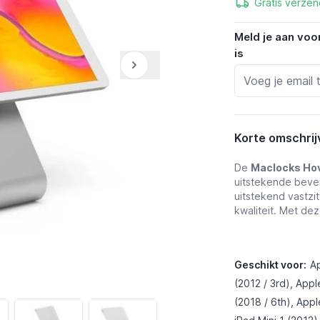
Gratis verzen
Meld je aan voo
is
Korte omschrij
De
Maclocks Hov
uitstekende beveil
uitstekend vastzi
kwaliteit. Met de
Geschikt voor:
Ap
(2012 / 3rd), Appl
(2018 / 6th), Appl