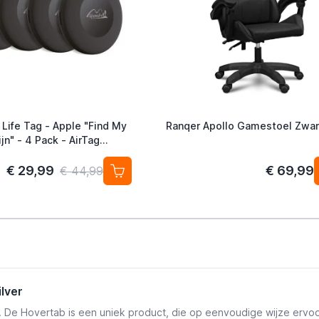
 Life Tag - Apple "Find My
Ranqer Apollo Gamestoel Zwar
jn" - 4 Pack - AirTag
ef
€ 29,99
€ 69,99
€ 44,99
lver
n. De Hovertab is een uniek product, die op eenvoudige wijze ervoo