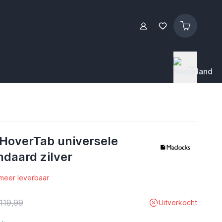
HoverTab universele
ndaard zilver
 meer leverbaar
119,99
Uitverkocht