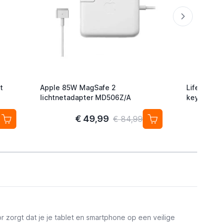
t
Apple 85W MagSafe 2
Lifemate L
lichtnetadapter MD506Z/A
keyfinder/
Android/G
2-pack
€ 49,99
€ 84,99
r zorgt dat je je tablet en smartphone op een veilige