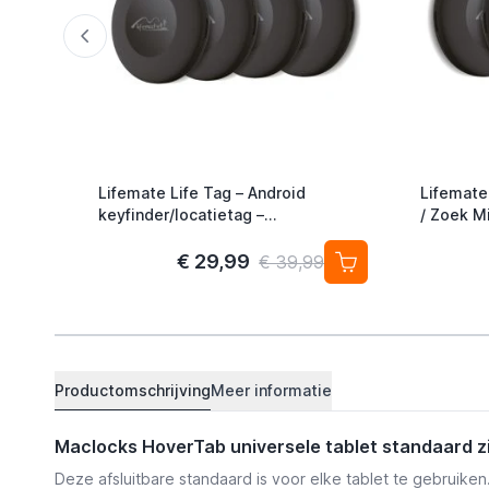
Lifemate Life Tag – Android
Lifemate
keyfinder/locatietag –
/ Zoek Mi
Android/Google Find My Device –
Alternati
4-pack
€ 29,99
€ 39,99
Productomschrijving
Meer informatie
Maclocks HoverTab universele tablet standaard zi
Deze afsluitbare standaard is voor elke tablet te gebruike