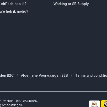
 AirPods heb ik?
Working at SB Supply
fe heb ik nodig?
den B2C
/
Algemene Voorwaarden B2B
/
Terms and conditi
6315217B01 - KvK: 65916034
g of feestdagen.