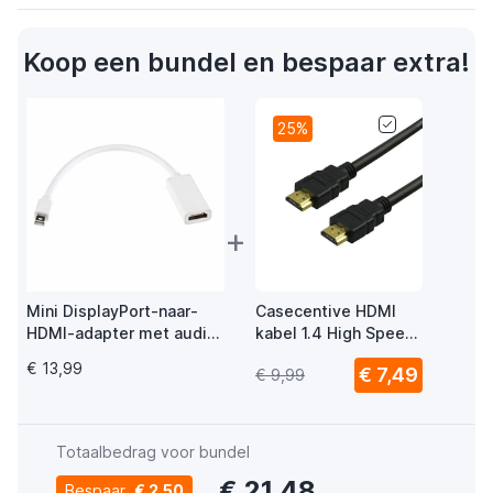
Koop een bundel en bespaar extra!
25%
+
Mini DisplayPort-naar-
Casecentive HDMI
HDMI-adapter met audio
kabel 1.4 High Speed
(Thunderbolt)
1,50 m zwart
€ 13,99
€ 7,49
€ 9,99
Totaalbedrag voor bundel
€ 21,48
Bespaar
€ 2,50