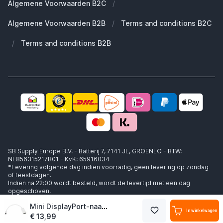
Algemene Voorwaarden B2C
/
Werken bij SB Supply
Welke MagSafe heb ik nodig?
Daarom SB Supply
Algemene Voorwaarden B2B
/
Terms and conditions B2C
Working at SB Supply
Groot en uniek assortiment
400.000+ klanten geleverd
/
Terms and conditions B2B
Niet goed, geld terug
Ook jouw zakelijke specialist!
SB Supply Europe B.V. - Batterij 7, 7141 JL, GROENLO - BTW:
NL856315217B01 - KvK: 65916034
*Levering volgende dag indien voorradig, geen levering op zondag
of feestdagen.
Indien na 22:00 wordt besteld, wordt de levertijd met een dag
opgeschoven.
Mini DisplayPort-naar-HDMI-adapter met audio (Thunderbolt)
In winkelwagen
€ 13,99