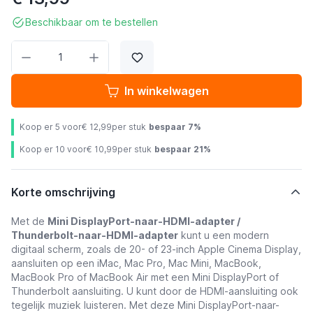
Beschikbaar om te bestellen
Aantal
In winkelwagen
Koop er 5 voor
€ 12,99
per stuk
bespaar
7
%
Koop er 10 voor
€ 10,99
per stuk
bespaar
21
%
Korte omschrijving
Met de
Mini DisplayPort-naar-HDMI-adapter /
Thunderbolt-naar-HDMI-adapter
kunt u een modern
digitaal scherm, zoals de 20- of 23-inch Apple Cinema Display,
aansluiten op een iMac, Mac Pro, Mac Mini, MacBook,
MacBook Pro of MacBook Air met een Mini DisplayPort of
Thunderbolt aansluiting. U kunt door de HDMI-aansluiting ook
tegelijk muziek luisteren. Met deze Mini DisplayPort-naar-