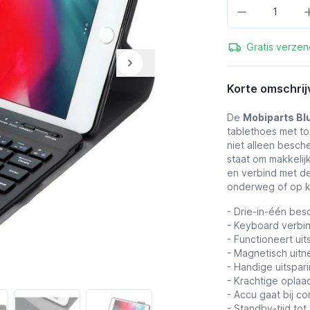
Aantal
Gratis verzen
Korte omschrij
De
Mobiparts Bl
tablethoes met to
niet alleen besche
staat om makkelij
en verbind met de
onderweg of op k
- Drie-in-één bes
- Keyboard verbin
- Functioneert ui
- Magnetisch uit
- Handige uitspar
- Krachtige oplaa
- Accu gaat bij co
- Standby-tijd to