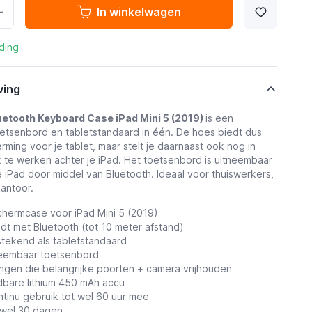
In winkelwagen
ding
ving
uetooth Keyboard Case iPad Mini 5 (2019)
is een
etsenbord en tabletstandaard in één. De hoes biedt dus
rming voor je tablet, maar stelt je daarnaast ook nog in
k te werken achter je iPad. Het toetsenbord is uitneembaar
 iPad door middel van Bluetooth. Ideaal voor thuiswerkers,
antoor.
chermcase voor iPad Mini 5 (2019)
dt met Bluetooth (tot 10 meter afstand)
tstekend als tabletstandaard
neembaar toetsenbord
ingen die belangrijke poorten + camera vrijhouden
dbare lithium 450 mAh accu
ntinu gebruik tot wel 60 uur mee
t wel 30 dagen