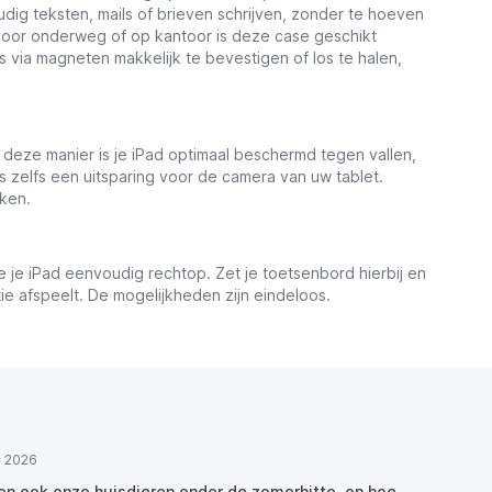
dig teksten, mails of brieven schrijven, zonder te hoeven
 voor onderweg of op kantoor is deze case geschikt
 via magneten makkelijk te bevestigen of los te halen,
 deze manier is je iPad optimaal beschermd tegen vallen,
is zelfs een uitsparing voor de camera van uw tablet.
iken.
 je iPad eenvoudig rechtop. Zet je toetsenbord hierbij en
atie afspeelt. De mogelijkheden zijn eindeloos.
ul 2026
den ook onze huisdieren onder de zomerhitte, en hoe