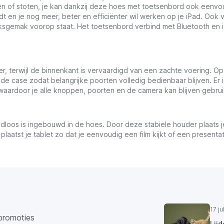
len of stoten, je kan dankzij deze hoes met toetsenbord ook eenvou
t en je nog meer, beter en efficiënter wil werken op je iPad. Ook
ksgemak voorop staat. Het toetsenbord verbind met Bluetooth en is
, terwijl de binnenkant is vervaardigd van een zachte voering. Op
 de case zodat belangrijke poorten volledig bedienbaar blijven. Er 
 waardoor je alle knoppen, poorten en de camera kan blijven gebru
loos is ingebouwd in de hoes. Door deze stabiele houder plaats je
plaatst je tablet zo dat je eenvoudig een film kijkt of een present
17 j
promoties
Lij