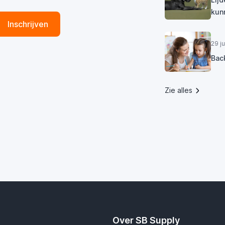
kun
Inschrijven
29 j
Bac
Zie alles
Over SB Supply