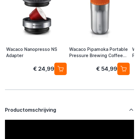
Wacaco Nanopresso NS
Wacaco Pipamoka Portable
Wa
Adapter
Pressure Brewing Coffee
Po
Device
€ 24,99
€ 54,99
Productomschrijving