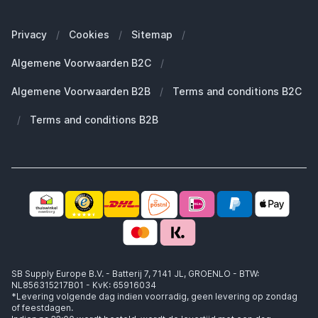
Onze merken
Welke Apple MacBook heb ik?
Veelgestelde vragen
Onze blogs
Welke Apple Watch heb ik?
Zakelijke klanten (B2B)
Privacy
/
Cookies
/
Sitemap
/
Duurzaamheid
Welke Apple AirPods heb ik?
Reserve onderdelen
Algemene Voorwaarden B2C
/
Werken bij SB Supply
Welke MagSafe heb ik nodig?
Daarom SB Supply
Algemene Voorwaarden B2B
/
Terms and conditions B2C
Working at SB Supply
Groot en uniek assortiment
400.000+ klanten geleverd
/
Terms and conditions B2B
Niet goed, geld terug
Ook jouw zakelijke specialist!
SB Supply Europe B.V. - Batterij 7, 7141 JL, GROENLO - BTW:
NL856315217B01 - KvK: 65916034
*Levering volgende dag indien voorradig, geen levering op zondag
of feestdagen.