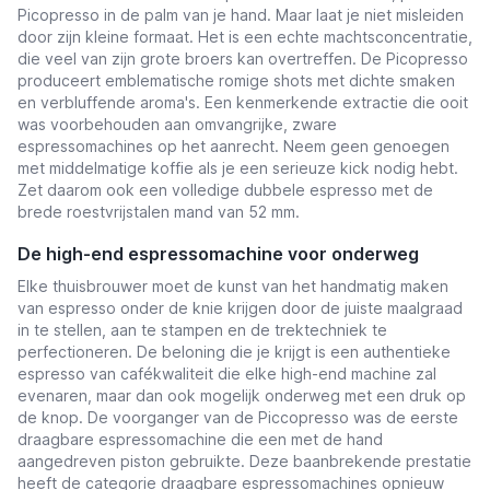
Picopresso in de palm van je hand. Maar laat je niet misleiden
door zijn kleine formaat. Het is een echte machtsconcentratie,
die veel van zijn grote broers kan overtreffen. De Picopresso
produceert emblematische romige shots met dichte smaken
en verbluffende aroma's. Een kenmerkende extractie die ooit
was voorbehouden aan omvangrijke, zware
espressomachines op het aanrecht. Neem geen genoegen
met middelmatige koffie als je een serieuze kick nodig hebt.
Zet daarom ook een volledige dubbele espresso met de
brede roestvrijstalen mand van 52 mm.
De high-end espressomachine voor onderweg
Elke thuisbrouwer moet de kunst van het handmatig maken
van espresso onder de knie krijgen door de juiste maalgraad
in te stellen, aan te stampen en de trektechniek te
perfectioneren. De beloning die je krijgt is een authentieke
espresso van cafékwaliteit die elke high-end machine zal
evenaren, maar dan ook mogelijk onderweg met een druk op
de knop. De voorganger van de Piccopresso was de eerste
draagbare espressomachine die een met de hand
aangedreven piston gebruikte. Deze baanbrekende prestatie
heeft de categorie draagbare espressomachines opnieuw