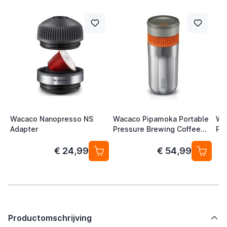
Wacaco Nanopresso NS
Wacaco Pipamoka Portable
Wa
Adapter
Pressure Brewing Coffee
Po
Device
€ 24,99
€ 54,99
Productomschrijving