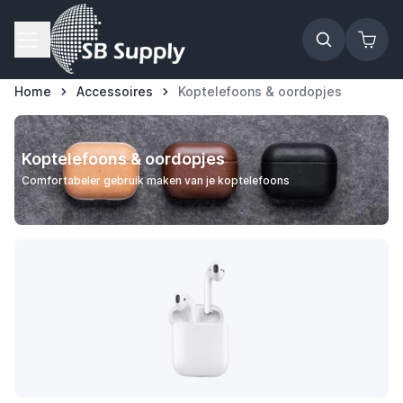
Ga naar de inhoud
Home
Accessoires
Koptelefoons & oordopjes
Koptelefoons & oordopjes
Comfortabeler gebruik maken van je koptelefoons