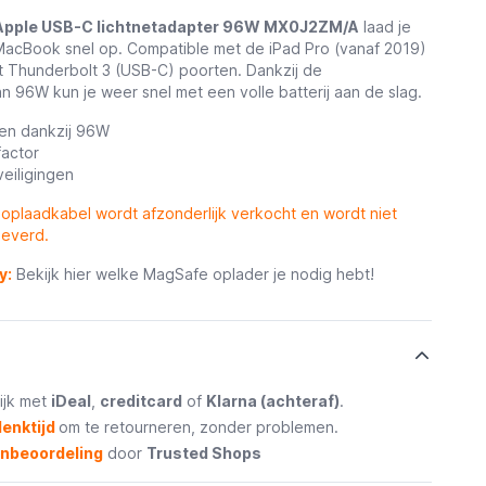
Apple USB-C lichtnetadapter 96W MX0J2ZM/A
laad je
MacBook snel op. Compatible met de iPad Pro (vanaf 2019)
 Thunderbolt 3 (USB-C) poorten. Dankzij de
n 96W kun je weer snel met een volle batterij aan de slag.
gen dankzij 96W
actor
eiligingen
oplaadkabel wordt afzonderlijk verkocht en wordt niet
everd.
y:
Bekijk hier welke MagSafe oplader je nodig hebt!
ijk met
iDeal
,
creditcard
of
Klarna (achteraf)
.
enktijd
om te retourneren, zonder problemen.
enbeoordeling
door
Trusted Shops