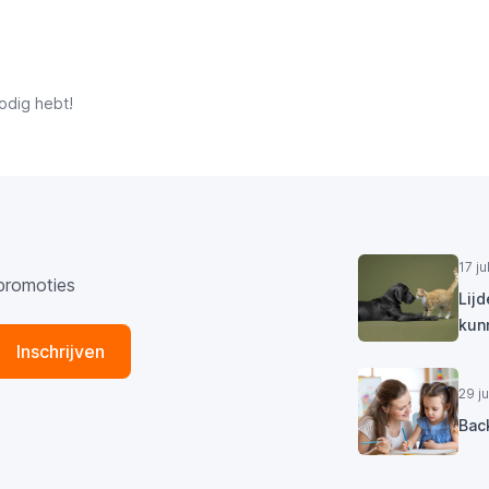
odig hebt!
17 j
promoties
Lij
kun
Inschrijven
29 j
Bac