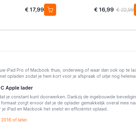
€ 17,99
€ 16,99
€ 22,99
uw iPad Pro of Macbook thuis, onderweg of waar dan ook op te lad
el opladen zodat je hem kort voor je afspraak of uitje nog helemaa
-C Apple lader
odat je constant kunt doorwerken. Dankzij de ingebouwde beveili
 formaat zorgt ervoor dat je de oplader gemakkelijk overal mee na
je iPad en Macbook het snelst en efficiëntst oplaad.
2016 of later.