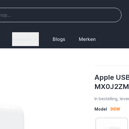
Account
Blogs
Merken
Apple USB
MX0J2ZM
In bestelling, le
Model
96W