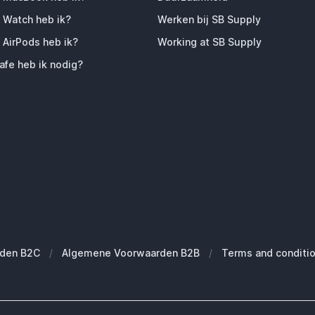
 Watch heb ik?
Werken bij SB Supply
 AirPods heb ik?
Working at SB Supply
fe heb ik nodig?
den B2C
/
Algemene Voorwaarden B2B
/
Terms and conditi