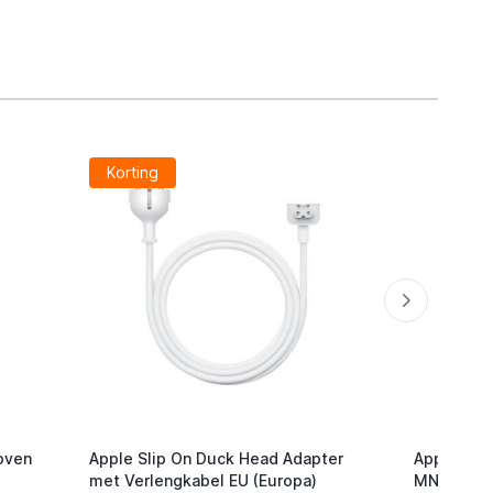
Korting
oven
Apple Slip On Duck Head Adapter
Apple USB
met Verlengkabel EU (Europa)
MNF82Z/