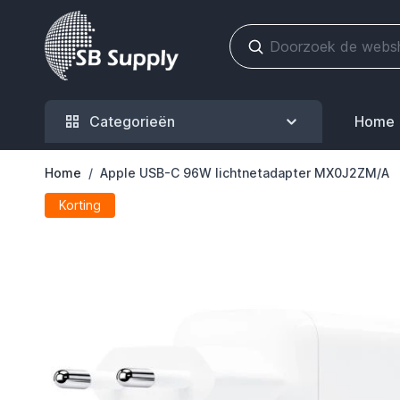
Ga naar de inhoud
Categorieën
Home
Home
/
Apple USB-C 96W lichtnetadapter MX0J2ZM/A
Korting