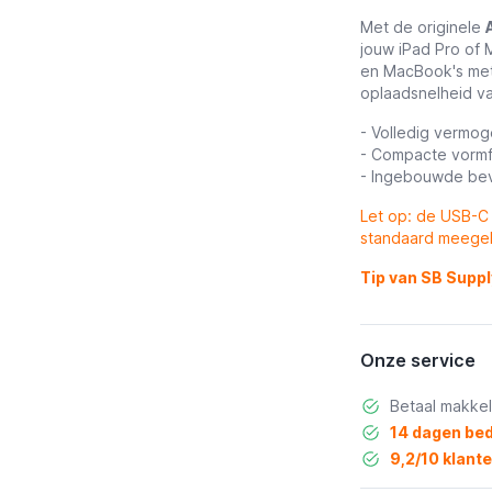
Met de originele
jouw iPad Pro of 
en MacBook's met
oplaadsnelheid va
- Volledig vermo
- Compacte vormf
- Ingebouwde bev
Let op: de USB-C 
standaard meegel
Tip van SB Suppl
Onze service
Betaal makkel
14 dagen bed
9,2/10 klant