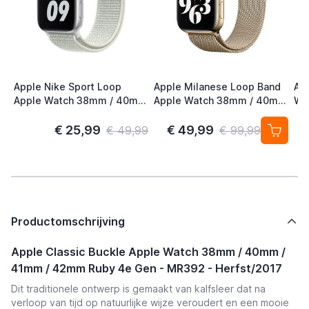
Apple Nike Sport Loop
Apple Milanese Loop Band
Ap
Apple Watch 38mm / 40mm
Apple Watch 38mm / 40mm
Wa
/ 41mm / 42mm Spruce
/ 41mm / 42mm Gold (2nd
41
Aura
Gen)
S/
€ 25,99
€ 49,99
€ 49,99
€ 99,99
Productomschrijving
Apple Classic Buckle Apple Watch 38mm / 40mm /
41mm / 42mm Ruby 4e Gen - MR392 - Herfst/2017
Dit traditionele ontwerp is gemaakt van kalfsleer dat na
verloop van tijd op natuurlijke wijze veroudert en een mooie