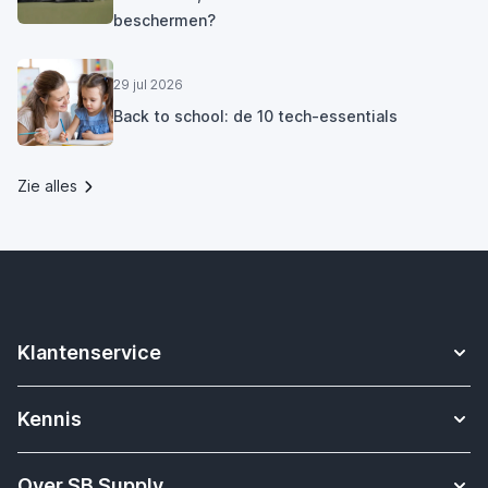
beschermen?
29 jul 2026
Back to school: de 10 tech-essentials
Zie alles
Klantenservice
Contact
Kennis
Betalen
Apple Watch bandjes kennisbank
Verzending & bezorging
Over SB Supply