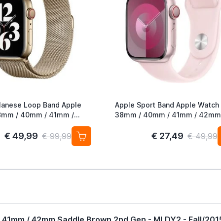
lanese Loop Band Apple
Apple Sport Band Apple Watch
38mm / 40mm / 41mm / 42mm
ld (2nd Gen)
Light Pink S/M
€ 49,99
€ 27,49
€ 99,99
€ 49,99
/ 41mm / 42mm
Saddle Brown 2nd Gen - MLDY2 - Fall/201