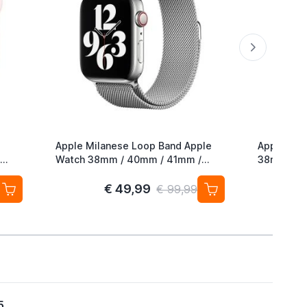
Apple Milanese Loop Band Apple
Apple Nik
Watch 38mm / 40mm / 41mm /
38mm / 4
42mm Silver
Hyper Cri
€ 49,99
€ 99,99
5