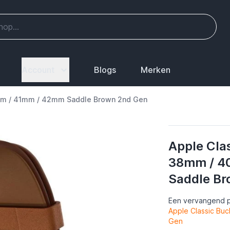
Account
Blogs
Merken
mm / 41mm / 42mm Saddle Brown 2nd Gen
Apple Cla
38mm / 4
Saddle Br
Een vervangend p
Apple Classic Bu
Gen