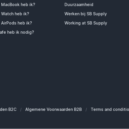
 MacBook heb ik?
Duurzaamheid
 Watch heb ik?
Werken bij SB Supply
 AirPods heb ik?
Working at SB Supply
fe heb ik nodig?
den B2C
/
Algemene Voorwaarden B2B
/
Terms and conditi