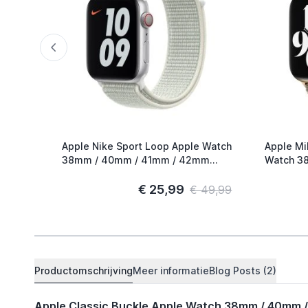
Apple Nike Sport Loop Apple Watch
Apple Mi
38mm / 40mm / 41mm / 42mm
Watch 38mm / 40mm / 41mm /
Spruce Aura
42mm Go
€ 25,99
€ 49,99
Productomschrijving
Meer informatie
Blog Posts (2)
Apple Classic Buckle Apple Watch 38mm / 40mm 