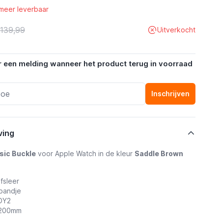
 meer leverbaar
 139,99
Uitverkocht
r een melding wanneer het product terug in voorraad
Inschrijven
ving
sic Buckle
voor Apple Watch in de kleur
Saddle Brown
fsleer
 bandje
DY2
- 200mm