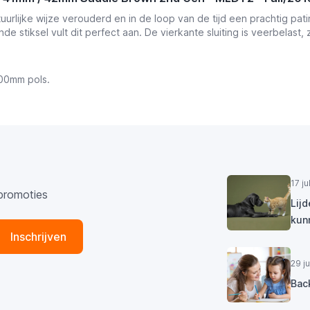
tuurlijke wijze verouderd en in de loop van de tijd een prachtig pa
ende stiksel vult dit perfect aan. De vierkante sluiting is veerbela
200mm pols.
17 j
promoties
Lij
kun
Inschrijven
29 j
Bac