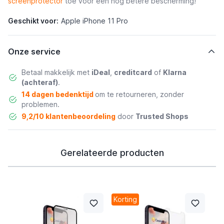
screenprotector
toe voor een nog betere bescherming!
Geschikt voor:
Apple iPhone 11 Pro
Onze service
Betaal makkelijk met
iDeal
,
creditcard
of
Klarna
(achteraf)
.
14 dagen bedenktijd
om te retourneren, zonder
problemen.
9,2/10 klantenbeoordeling
door
Trusted Shops
Gerelateerde producten
Korting