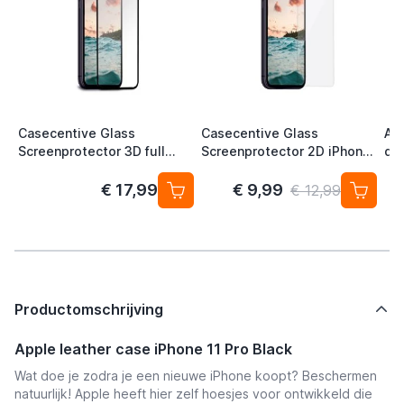
Casecentive Glass
Casecentive Glass
App
Screenprotector 3D full
Screenprotector 2D iPhone
di
cover iPhone 11 Pro
11 Pro / X / XS
€ 17,99
€ 9,99
€ 12,99
Productomschrijving
Apple leather case iPhone 11 Pro Black
Wat doe je zodra je een nieuwe iPhone koopt? Beschermen
natuurlijk! Apple heeft hier zelf hoesjes voor ontwikkeld die