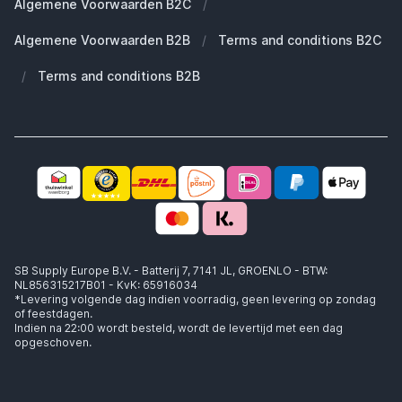
Algemene Voorwaarden B2C
/
Werken bij SB Supply
Welke MagSafe heb ik nodig?
Daarom SB Supply
Algemene Voorwaarden B2B
/
Terms and conditions B2C
Working at SB Supply
Groot en uniek assortiment
400.000+ klanten geleverd
/
Terms and conditions B2B
Niet goed, geld terug
Ook jouw zakelijke specialist!
SB Supply Europe B.V. - Batterij 7, 7141 JL, GROENLO - BTW:
NL856315217B01 - KvK: 65916034
*Levering volgende dag indien voorradig, geen levering op zondag
of feestdagen.
Indien na 22:00 wordt besteld, wordt de levertijd met een dag
opgeschoven.