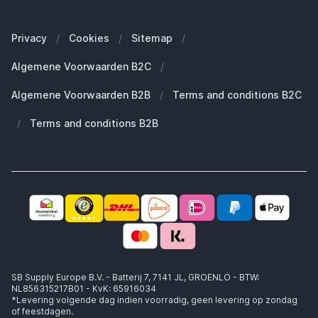
Onze merken
Welke Apple MacBook heb ik?
Veelgestelde vragen
Onze blogs
Welke Apple Watch heb ik?
Zakelijke klanten (B2B)
Privacy
/
Cookies
/
Sitemap
/
Duurzaamheid
Welke Apple AirPods heb ik?
Reserve onderdelen
Algemene Voorwaarden B2C
/
Werken bij SB Supply
Welke MagSafe heb ik nodig?
Daarom SB Supply
Algemene Voorwaarden B2B
/
Terms and conditions B2C
Working at SB Supply
Groot en uniek assortiment
400.000+ klanten geleverd
/
Terms and conditions B2B
Niet goed, geld terug
Ook jouw zakelijke specialist!
SB Supply Europe B.V. - Batterij 7, 7141 JL, GROENLO - BTW:
NL856315217B01 - KvK: 65916034
*Levering volgende dag indien voorradig, geen levering op zondag
of feestdagen.