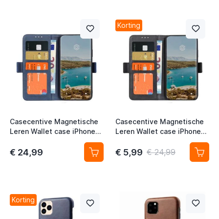
t
t
Korting
Casecentive Magnetische
Casecentive Magnetische
Leren Wallet case iPhone
Leren Wallet case iPhone
12 / iPhone 12 Pro blauw
12 / iPhone 12 Pro zwart
€ 24,99
€ 5,99
€ 24,99
t
t
Korting