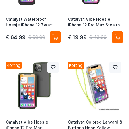
Catalyst Waterproof
Catalyst Vibe Hoesje
Hoesje iPhone 12 Zwart
iPhone 12 Pro Max Stealth
Black
t
€ 64,99
€ 19,99
€ 99,99
€ 43,99
t
Korting
Korting
t
t
t
Catalyst Vibe Hoesje
Catalyst Colored Lanyard &
iPhone 12 Pro Max
Buttons Neon Yellow