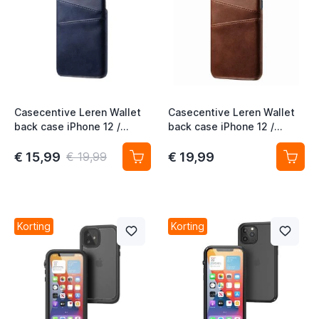
t
Casecentive Leren Wallet
Casecentive Leren Wallet
back case iPhone 12 /
back case iPhone 12 /
iPhone 12 Pro blauw
iPhone 12 Pro brown
t
€ 15,99
€ 19,99
€ 19,99
t
t
t
Korting
Korting
t
t
t