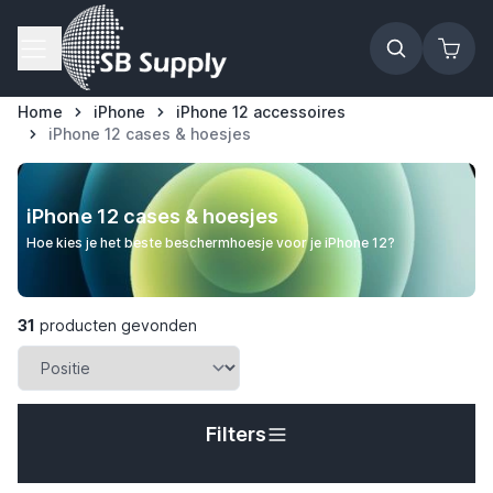
Ga naar de inhoud
Home
iPhone
iPhone 12 accessoires
iPhone 12 cases & hoesjes
iPhone 12 cases & hoesjes
Hoe kies je het beste beschermhoesje voor je iPhone 12?
31
producten gevonden
Filters
t