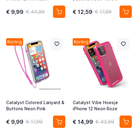
Legergroen
t
€ 9,99
€ 12,59
€ 43,99
€ 17,99
t
t
t
Korting
Korting
t
t
t
Catalyst Colored Lanyard &
Catalyst Vibe Hoesje
Buttons Neon Pink
iPhone 12 Neon Roze
€ 9,99
€ 14,99
€ 17,99
€ 43,99