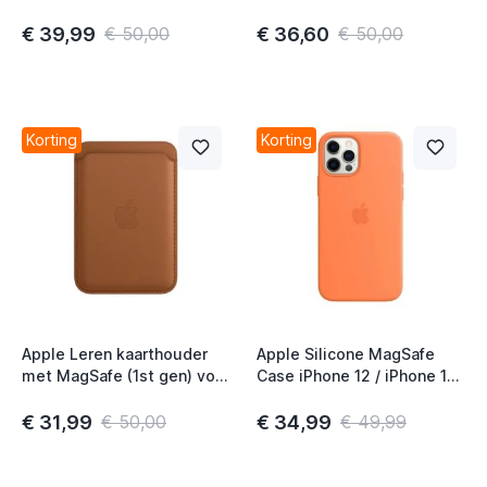
iPhone Baltic Blue
iPhone black
€ 39,99
€ 36,60
€ 50,00
€ 50,00
Korting
Korting
Apple Leren kaarthouder
Apple Silicone MagSafe
met MagSafe (1st gen) voor
Case iPhone 12 / iPhone 12
iPhone Saddle brown
Pro Kumquat
€ 31,99
€ 34,99
€ 50,00
€ 49,99