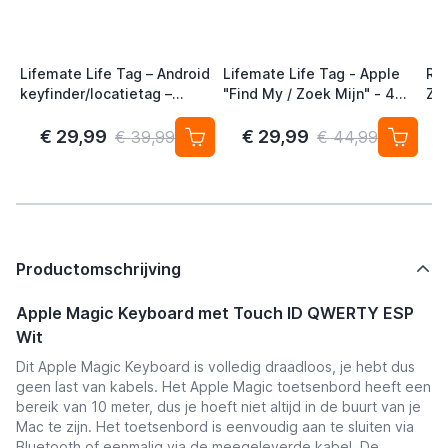
Lifemate Life Tag – Android
Lifemate Life Tag - Apple
Ra
keyfinder/locatietag –
"Find My / Zoek Mijn" - 4
Zw
Android/Google Find My
Pack - AirTag Alternatief
Device – 4-pack
€ 29,99
€ 29,99
€ 39,99
€ 44,99
Productomschrijving
Apple Magic Keyboard met Touch ID QWERTY ESP
Wit
Dit Apple Magic Keyboard is volledig draadloos, je hebt dus
geen last van kabels. Het Apple Magic toetsenbord heeft een
bereik van 10 meter, dus je hoeft niet altijd in de buurt van je
Mac te zijn. Het toetsenbord is eenvoudig aan te sluiten via
Bluetooth of eenmalig via de meegeleverde kabel. De