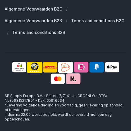
Duurzaamheid
Welke Apple AirPods heb ik?
Reserve onderdelen
Algemene Voorwaarden B2C
/
Werken bij SB Supply
Welke MagSafe heb ik nodig?
Daarom SB Supply
Algemene Voorwaarden B2B
/
Terms and conditions B2C
Working at SB Supply
Groot en uniek assortiment
400.000+ klanten geleverd
/
Terms and conditions B2B
Niet goed, geld terug
Ook jouw zakelijke specialist!
SB Supply Europe B.V. - Batterij 7, 7141 JL, GROENLO - BTW:
NL856315217B01 - KvK: 65916034
*Levering volgende dag indien voorradig, geen levering op zondag
of feestdagen.
Indien na 22:00 wordt besteld, wordt de levertijd met een dag
opgeschoven.