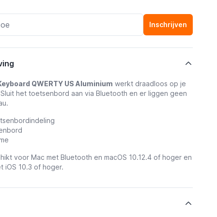
Inschrijven
ving
 Keyboard QWERTY US Aluminium
werkt draadloos op je
Sluit het toetsenbord aan via Bluetooth en er liggen geen
au.
senbordindeling
senbord
sme
hikt voor Mac met Bluetooth en macOS 10.12.4 of hoger en
 iOS 10.3 of hoger.