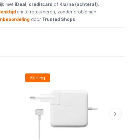
ijk met
iDeal
,
creditcard
of
Klarna (achteraf)
.
enktijd
om te retourneren, zonder problemen.
enbeoordeling
door
Trusted Shops
Korting