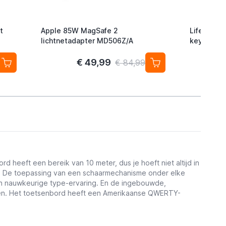
t
Apple 85W MagSafe 2
Lifemate L
lichtnetadapter MD506Z/A
keyfinder/
Android/G
2-pack
€ 49,99
€ 84,99
 heeft een bereik van 10 meter, dus je hoeft niet altijd in
el. De toepassing van een schaarmechanisme onder elke
e en nauwkeurige type-ervaring. En de ingebouwde,
rten. Het toetsenbord heeft een Amerikaanse QWERTY-