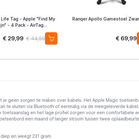
 Life Tag - Apple "Find My
Ranqer Apollo Gamestoel Zwar
jn" - 4 Pack - AirTag
ef
€ 29,99
€ 69,99
€ 44,99
t je geen zorgen te maken over kabels. Het Apple Magic toetsenbord
 aan te sluiten via Bluetooth of eenmalig via de meegeleverde kab
erde toetsaanslag en het lage profiel zorgen voor een comfortabel
je toetsenbord een maand of langer stroom tussen twee oplaadbeu
 diep en weegt 231 gram.