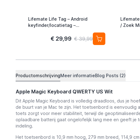
Lifemate Life Tag – Android
Lifemate
keyfinder/locatietag –
/ Zoek Mi
Android/Google Find My Device –
Alternati
4-pack
€ 29,99
€ 39,99
Productomschrijving
Meer informatie
Blog Posts (2)
Apple Magic Keyboard QWERTY US Wit
Dit Apple Magic Keyboard is volledig draadloos, dus je hoef
de buurt van je Mac te zijn. Het toetsenbord is eenvoudig
toets zorgt voor meer stabiliteit, terwijl de geoptimalise
oplaadbare batterij gaat ongelofelijk lang mee en geeft 
indeling.
Het toetsenbord is 10,9 mm hoog, 279 mm breed, 114,9 cm