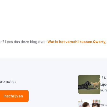
den? Lees dan deze blog over:
Wat is het verschil tussen Qwerty,
17 j
promoties
Lij
kun
Inschrijven
29 j