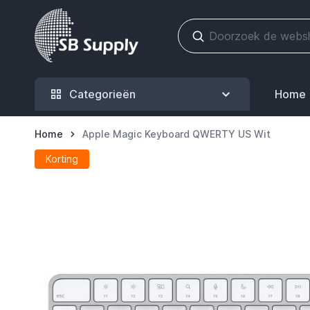
Ga naar de inhoud
Categorieën
Home
Home
Apple Magic Keyboard QWERTY US Wit
Korting