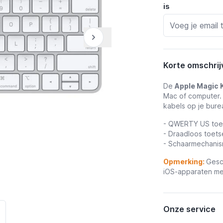
is
Korte omschrij
De
Apple Magic
Mac of computer. 
kabels op je bure
- QWERTY US toet
- Draadloos toet
- Schaarmechani
Opmerking:
Gesc
iOS-apparaten met
Onze service