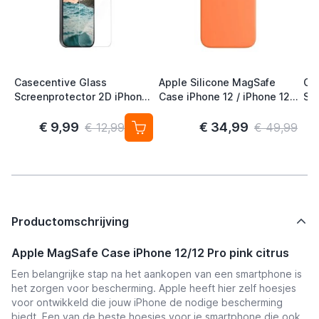
Casecentive Glass
Apple Silicone MagSafe
Ca
Screenprotector 2D iPhone
Case iPhone 12 / iPhone 12
Scr
12 / iPhone 12 Pro
Pro Kumquat
cov
Pr
€ 9,99
€ 34,99
€ 12,99
€ 49,99
Productomschrijving
Apple MagSafe Case iPhone 12/12 Pro pink citrus
Een belangrijke stap na het aankopen van een smartphone is
het zorgen voor bescherming. Apple heeft hier zelf hoesjes
voor ontwikkeld die jouw iPhone de nodige bescherming
biedt. Een van de beste hoesjes voor je smartphone die ook