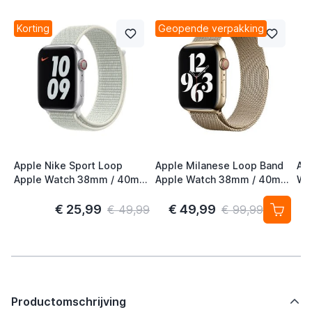
Korting
Geopende verpakking
Apple Nike Sport Loop
Apple Milanese Loop Band
Ap
Apple Watch 38mm / 40mm
Apple Watch 38mm / 40mm
Wa
/ 41mm / 42mm Spruce
/ 41mm / 42mm Gold (2nd
41
Aura
Gen)
S/
€ 25,99
€ 49,99
€ 49,99
€ 99,99
Productomschrijving