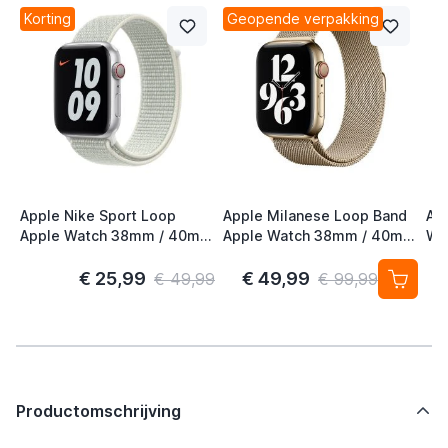
Korting
Geopende verpakking
Apple Nike Sport Loop
Apple Milanese Loop Band
Ap
Apple Watch 38mm / 40mm
Apple Watch 38mm / 40mm
Wa
/ 41mm / 42mm Spruce
/ 41mm / 42mm Gold (2nd
41
Aura
Gen)
S/
€ 25,99
€ 49,99
€ 49,99
€ 99,99
Productomschrijving