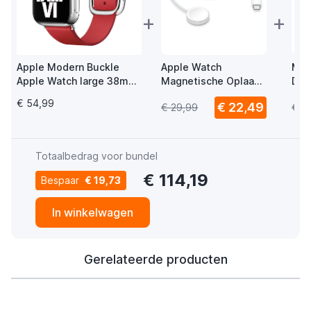
+
+
Apple Modern Buckle
Apple Watch
Mus
Apple Watch large 38mm
Magnetische Oplaad
Del
/ 40mm / 41mm / 42mm
USB-C Kabel 1m
Wat
€ 54,99
€ 22,49
€ 29,99
€ 1
Scarlet
USB
Totaalbedrag voor bundel
€ 114,19
Bespaar
€ 19,73
In winkelwagen
Gerelateerde producten