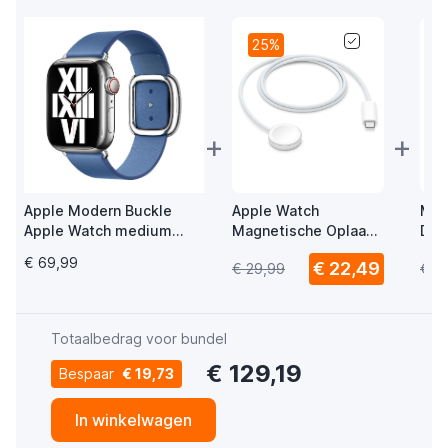
25%
+
+
Apple Modern Buckle
Apple Watch
Mus
Apple Watch medium
Magnetische Oplaad
Del
38mm / 40mm / 41mm /
USB-C Kabel 1m
Wat
€ 69,99
€ 22,49
€ 29,99
€ 1
42mm Azure
USB
Totaalbedrag voor bundel
€ 129,19
Bespaar
€ 19,73
In winkelwagen