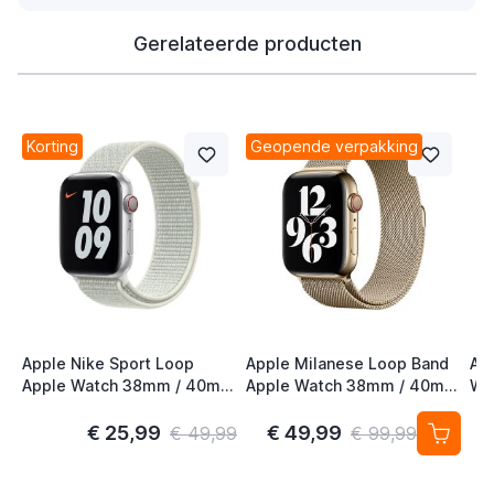
Gerelateerde producten
Korting
Geopende verpakking
Apple Nike Sport Loop
Apple Milanese Loop Band
Ap
Apple Watch 38mm / 40mm
Apple Watch 38mm / 40mm
Wa
/ 41mm / 42mm Spruce
/ 41mm / 42mm Gold (2nd
41
Aura
Gen)
S/
€ 25,99
€ 49,99
€ 49,99
€ 99,99