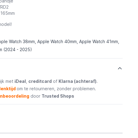
 bandje
WRD2
 - 165mm
odel!
pple Watch 38mm, Apple Watch 40mm, Apple Watch 41mm,
 (2024 - 2025)
ijk met
iDeal
,
creditcard
of
Klarna (achteraf)
.
enktijd
om te retourneren, zonder problemen.
enbeoordeling
door
Trusted Shops