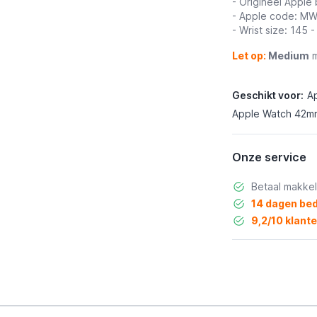
- Origineel Apple
- Apple code: M
- Wrist size: 145
Let op:
Medium
m
Geschikt voor:
A
Apple Watch 42mm
Onze service
Betaal makkel
14 dagen bed
9,2/10 klant