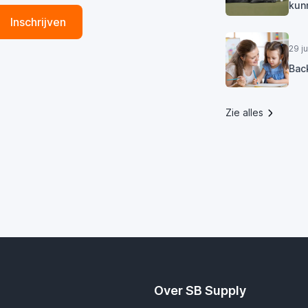
kun
Inschrijven
29 j
Bac
Zie alles
Over SB Supply