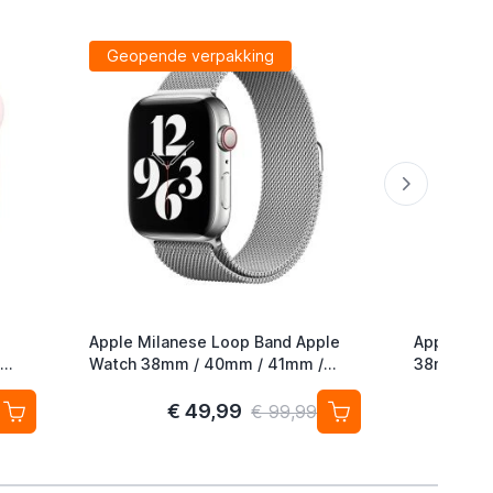
Geopende verpakking
Apple Milanese Loop Band Apple
Apple Nik
Watch 38mm / 40mm / 41mm /
38mm / 4
42mm Silver
Hyper Cri
€ 49,99
€ 99,99