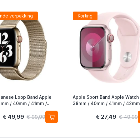
nde verpakking
Korting
lanese Loop Band Apple
Apple Sport Band Apple Watch
38mm / 40mm / 41mm / 42mm
ld (2nd Gen)
Light Pink S/M
€ 49,99
€ 27,49
€ 99,99
€ 49,99