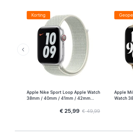
Korting
Geope
Apple Nike Sport Loop Apple Watch
Apple Mi
38mm / 40mm / 41mm / 42mm
Watch 38mm / 40mm / 41mm /
Spruce Aura
42mm Go
€ 25,99
€ 49,99