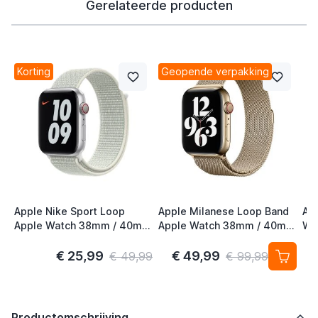
Gerelateerde producten
Korting
Geopende verpakking
Apple Nike Sport Loop
Apple Milanese Loop Band
Ap
Apple Watch 38mm / 40mm
Apple Watch 38mm / 40mm
Wa
/ 41mm / 42mm Spruce
/ 41mm / 42mm Gold (2nd
41
Aura
Gen)
S/
€ 25,99
€ 49,99
€ 49,99
€ 99,99
Productomschrijving