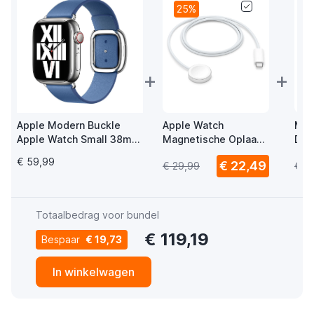
25%
+
+
Apple Modern Buckle
Apple Watch
Mus
Apple Watch Small 38mm
Magnetische Oplaad
Del
/ 40mm / 41mm / 42mm
USB-C Kabel 1m
Wat
€ 59,99
€ 22,49
€ 29,99
€ 1
Azure
USB
Totaalbedrag voor bundel
€ 119,19
Bespaar
€ 19,73
In winkelwagen