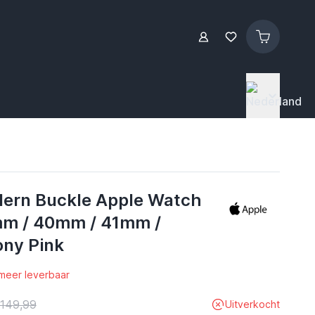
ern Buckle Apple Watch
mm / 40mm / 41mm /
ny Pink
 meer leverbaar
 149,99
Uitverkocht