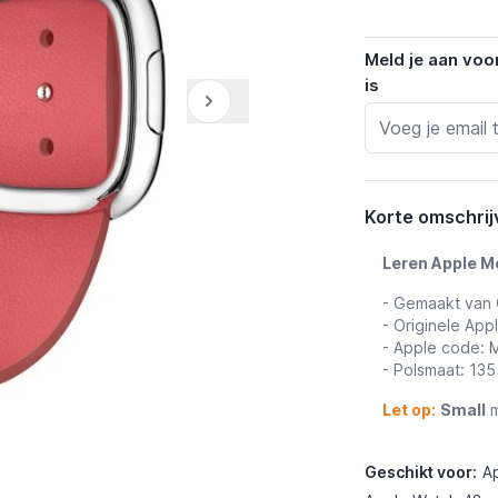
Meld je aan voo
is
Korte omschrij
Leren Apple M
- Gemaakt van 
- Originele App
- Apple code:
- Polsmaat: 13
Let op:
Small
m
Geschikt voor:
A