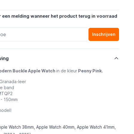
r een melding wanneer het product terug in voorraad
Inschrijven
ving
odern Buckle Apple Watch
in de kleur
Peony Pink.
Granada-leer
le band
 MTQP2
5 - 150mm
odel!
pple Watch 38mm, Apple Watch 40mm, Apple Watch 41mm,