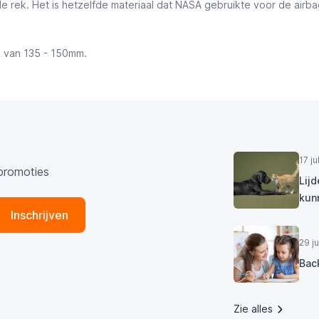
 rek. Het is hetzelfde materiaal dat NASA gebruikte voor de airba
 van 135 - 150mm.
17 j
promoties
Lij
kun
Inschrijven
29 j
Bac
Zie alles