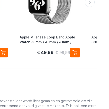
Apple Milanese Loop Band Apple
Apple Nik
Watch 38mm / 40mm / 41mm /
38mm / 4
42mm Silver
Hyper Cri
€ 49,99
€ 99,99
 bovenste leer wordt licht gemalen en getrommeld om zijn
e verrassend eenvoudig vast te maken is. Er is ook een extra