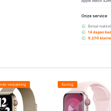
Apple Watch 42mm
Onze service
Betaal makkel
14 dagen bed
9,2/10 klant
nde verpakking
Korting