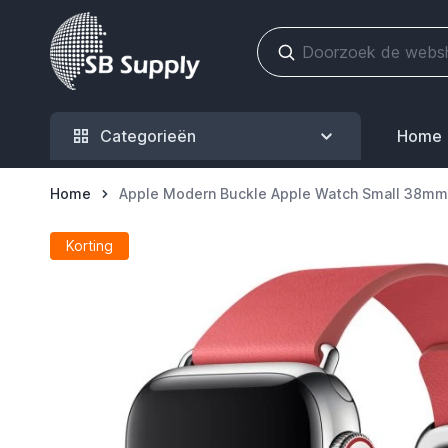
Ga naar de inhoud
Categorieën
Home
Home
Apple Modern Buckle Apple Watch Small 38mm
Korting