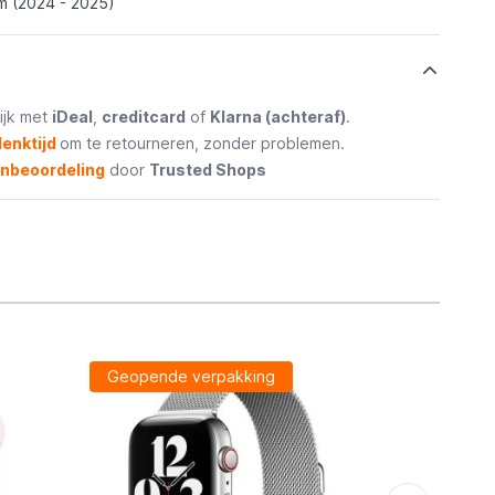
 (2024 - 2025)
ijk met
iDeal
,
creditcard
of
Klarna (achteraf)
.
enktijd
om te retourneren, zonder problemen.
enbeoordeling
door
Trusted Shops
Geopende verpakking