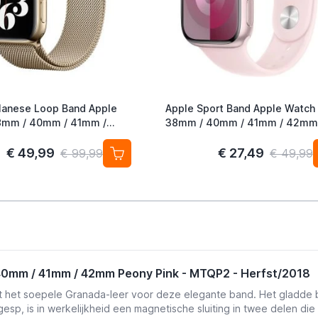
lanese Loop Band Apple
Apple Sport Band Apple Watch
38mm / 40mm / 41mm / 42mm
ld (2nd Gen)
Light Pink S/M
€ 49,99
€ 27,49
€ 99,99
€ 49,99
40mm / 41mm / 42mm Peony Pink - MTQP2 - Herfst/2018
eert het soepele Granada-leer voor deze elegante band. Het gladde
 gesp, is in werkelijkheid een magnetische sluiting in twee delen di