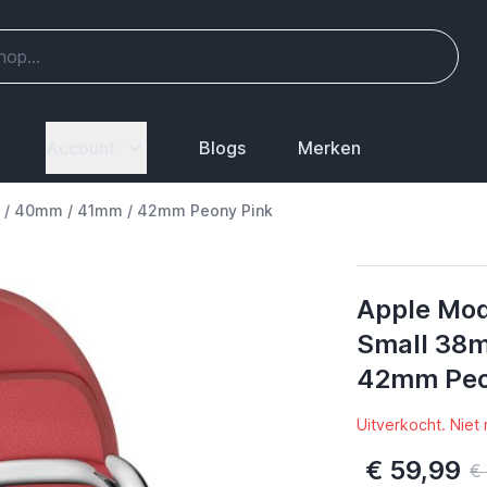
Account
Blogs
Merken
 / 40mm / 41mm / 42mm Peony Pink
Apple Mod
Small 38
42mm Peo
Uitverkocht. Niet
€ 59,99
€