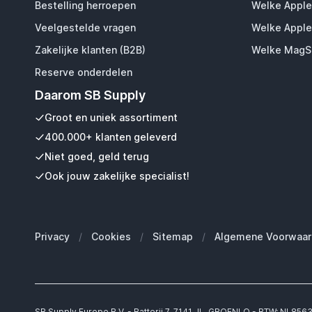
Bestelling herroepen
Welke Apple
Veelgestelde vragen
Welke Apple
Zakelijke klanten (B2B)
Welke MagSa
Reserve onderdelen
Daarom SB Supply
Groot en uniek assortiment
400.000+ klanten geleverd
Niet goed, geld terug
Ook jouw zakelijke specialist!
Privacy
/
Cookies
/
Sitemap
/
Algemene Voorwaar
SB Supply Europe B.V. - Batterij 7, 7141 JL, GROENLO - BTW: NL85