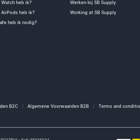
 Watch heb ik?
Werken bij SB Supply
 AirPods heb ik?
Working at SB Supply
fe heb ik nodig?
den B2C
/
Algemene Voorwaarden B2B
/
Terms and conditi
6315217B01 - KvK: 65916034