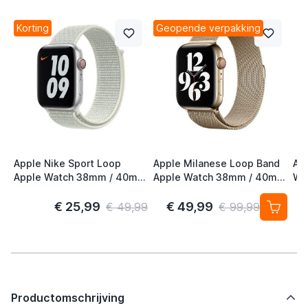
Korting
Geopende verpakking
Apple Nike Sport Loop
Apple Milanese Loop Band
Ap
Apple Watch 38mm / 40mm
Apple Watch 38mm / 40mm
Wa
/ 41mm / 42mm Spruce
/ 41mm / 42mm Gold (2nd
41
Aura
Gen)
S/
€ 25,99
€ 49,99
€ 49,99
€ 99,99
Productomschrijving