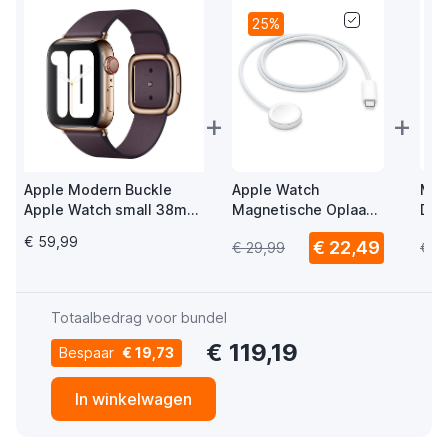
25%
+
+
Apple Modern Buckle
Apple Watch
Mus
Apple Watch small 38mm
Magnetische Oplaad
Del
/ 40mm / 41mm / 42mm
USB-C Kabel 1m
Wat
€ 59,99
€ 22,49
€ 29,99
€ 1
Aubergine
USB
Totaalbedrag voor bundel
€ 119,19
Bespaar
€ 19,73
In winkelwagen