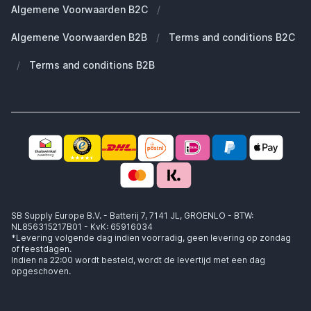
Algemene Voorwaarden B2C
/
Werken bij SB Supply
Welke MagSafe heb ik nodig?
Daarom SB Supply
Algemene Voorwaarden B2B
/
Terms and conditions B2C
Working at SB Supply
Groot en uniek assortiment
400.000+ klanten geleverd
/
Terms and conditions B2B
Niet goed, geld terug
Ook jouw zakelijke specialist!
SB Supply Europe B.V. - Batterij 7, 7141 JL, GROENLO - BTW:
NL856315217B01 - KvK: 65916034
*Levering volgende dag indien voorradig, geen levering op zondag
of feestdagen.
Indien na 22:00 wordt besteld, wordt de levertijd met een dag
opgeschoven.