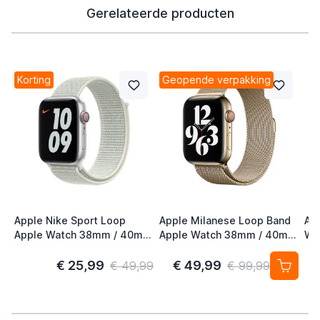
Gerelateerde producten
Korting
Geopende verpakking
Apple Nike Sport Loop
Apple Milanese Loop Band
Ap
Apple Watch 38mm / 40mm
Apple Watch 38mm / 40mm
Wa
/ 41mm / 42mm Spruce
/ 41mm / 42mm Gold (2nd
41
Aura
Gen)
S/
€ 25,99
€ 49,99
€ 49,99
€ 99,99