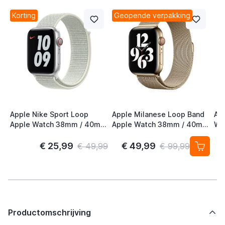
Korting
Geopende verpakking
Apple Nike Sport Loop
Apple Milanese Loop Band
Ap
Apple Watch 38mm / 40mm
Apple Watch 38mm / 40mm
Wa
/ 41mm / 42mm Spruce
/ 41mm / 42mm Gold (2nd
41
Aura
Gen)
S/
€ 25,99
€ 49,99
€ 49,99
€ 99,99
Productomschrijving